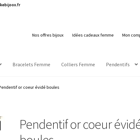
kebijoox.fr
Nos offres bijoux
Idées cadeaux femme
Mon com
Bracelets Femme
Colliers Femme
Pendentifs
Pendentif or coeur évidé boules
Pendentif or coeur évid
boules