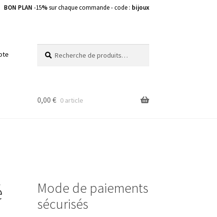
BON PLAN
-15
%
sur chaque commande - code :
bijoux
Recherche
Recherche
pte
pour :
0,00
€
0 article
Mode de paiements
é
sécurisés