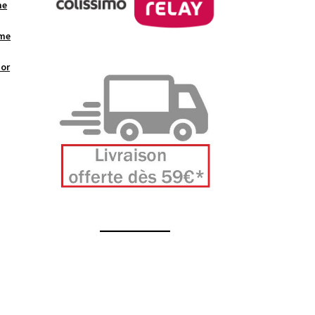
me
mme
 or