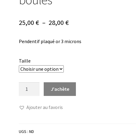
Plage
25,00
€
–
28,00
€
de
Pendentif plaqué or 3 microns
prix :
25,00 €
Taille
à
28,00 €
quantité
J'achète
de
Pendentif
Ajouter au favoris
or
coeur
évidé
boules
UGS :
ND