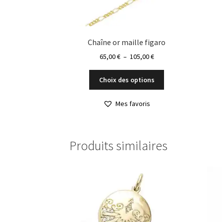
Chaîne or maille figaro
Plage
65,00
€
–
105,00
€
de
Ce
prix :
Choix des options
produit
65,00 €
a
à
Mes favoris
plusieurs
105,00 €
variations.
Les
options
Produits similaires
peuvent
être
choisies
sur
la
page
du