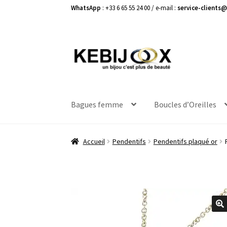
WhatsApp
: +33 6 65 55 24 00 / e-mail :
service-clients@
Aller
Aller
à
au
la
contenu
navigation
Bagues femme
Boucles d’Oreilles
Accueil
Pendentifs
Pendentifs plaqué or
🔍