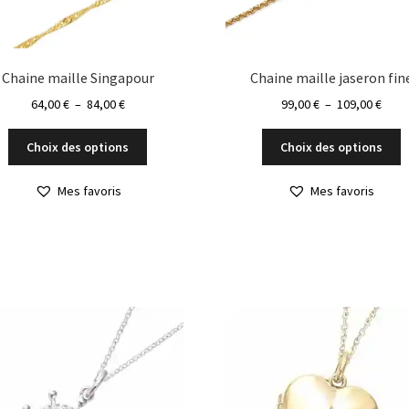
Chaine maille Singapour
Chaine maille jaseron fin
Plage
Plag
64,00
€
–
84,00
€
99,00
€
–
109,00
€
de
de
Ce
C
prix :
prix :
Choix des options
Choix des options
produit
p
64,00 €
99,00
a
a
à
à
Mes favoris
Mes favoris
plusieurs
p
84,00 €
109,0
variations.
v
Les
L
options
o
peuvent
p
être
ê
choisies
c
sur
s
la
la
page
p
du
d