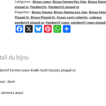
Catégories :
Bijoux coeur
,
Bijoux Femme Pas Cher
,
Bijoux fem
plaqué or
,
Pendentifs
,
Pendentifs plaqué or
Étiquettes :
Bijoux femme
,
Bijoux femme pas cher
,
Bijoux Fe
Plaqué Or
,
Bijoux Plaqué Or
,
bijoux saint valentin
,
cadeaux
pendentif plaqué or
,
Pendentif coeur
,
pendentif coeur plaqué
Fa
X
Bl
Pi
W
P
ce
u
nt
h
ar
b
es
er
at
ta
o
ky
es
sA
ge
ail du bijou
o
t
p
r
k
p
entif forme coeur évidé multi boules plaqué or
eur : doré
 aimerez aussi