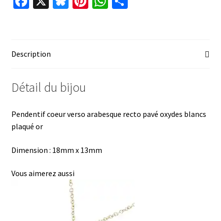
Fa
X
Bl
Pi
W
P
ce
u
nt
h
ar
b
es
er
at
ta
o
ky
es
sA
ge
Description
o
t
p
r
k
p
Détail du bijou
Pendentif coeur verso arabesque recto pavé oxydes blancs
plaqué or
Dimension : 18mm x 13mm
Vous aimerez aussi