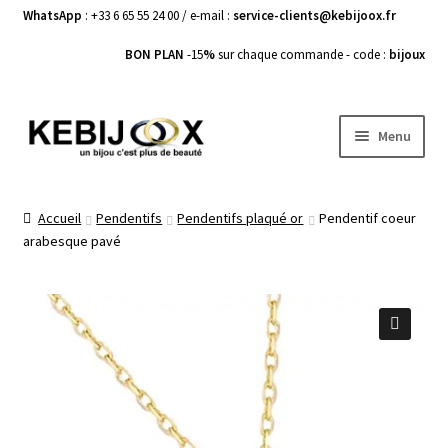
WhatsApp
: +33 6 65 55 24 00 / e-mail :
service-clients@kebijoox.fr
BON PLAN
-15
%
sur chaque commande - code :
bijoux
Aller
Aller
Menu
à
au
la
contenu
Bagues femme
navigation
Accueil
Pendentifs
Pendentifs plaqué or
Pendentif coeur
arabesque pavé
Boucles d’Oreilles
Bracelets Femme
Colliers Femme
🔍
Pendentifs