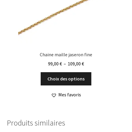
sur
la
page
du
produit
Chaine maille jaseron fine
Plage
99,00
€
–
109,00
€
de
Ce
prix :
Choix des options
produit
99,00 €
a
à
Mes favoris
plusieurs
109,00 €
variations.
Les
options
Produits similaires
peuvent