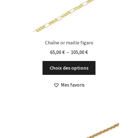
Chaîne or maille figaro
Plage
65,00
€
–
105,00
€
de
Ce
prix :
Choix des options
produit
65,00 €
a
à
Mes favoris
plusieurs
105,00 €
variations.
Les
options
peuvent
être
choisies