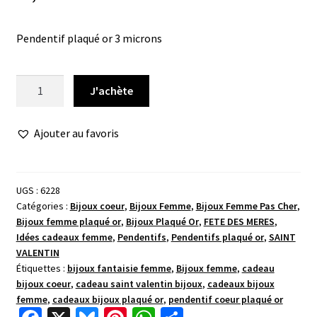
Pendentif plaqué or 3 microns
quantité
J'achète
de
Pendentif
Ajouter au favoris
coeur
arabesque
pavé
UGS :
6228
Catégories :
Bijoux coeur
,
Bijoux Femme
,
Bijoux Femme Pas Cher
,
Bijoux femme plaqué or
,
Bijoux Plaqué Or
,
FETE DES MERES
,
Idées cadeaux femme
,
Pendentifs
,
Pendentifs plaqué or
,
SAINT
VALENTIN
Étiquettes :
bijoux fantaisie femme
,
Bijoux femme
,
cadeau
bijoux coeur
,
cadeau saint valentin bijoux
,
cadeaux bijoux
femme
,
cadeaux bijoux plaqué or
,
pendentif coeur plaqué or