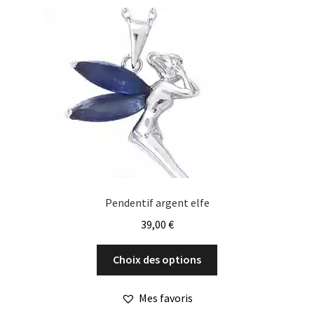
être
choisies
sur
la
page
du
produit
Pendentif argent elfe
39,00
€
Ce
Choix des options
produit
a
Mes favoris
plusieurs