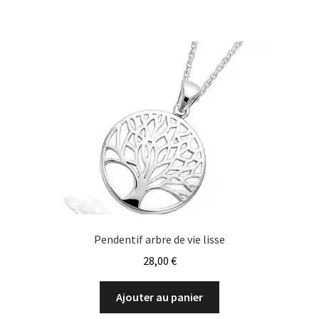
variations.
Les
options
peuvent
être
choisies
sur
la
page
du
produit
Pendentif arbre de vie lisse
28,00
€
Ajouter au panier