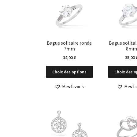
Bague solitaire ronde
Bague solitai
7mm
8mm
34,00
€
35,00
Ce
Choix des options
Choix des o
produit
a
Mes favoris
Mes fa
plusieurs
variations.
Les
options
peuvent
être
choisies
sur