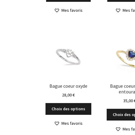
Mes favoris
Mes fa
Bague coeur oxyde
Bague coeur
entour
28,00
€
35,00
Ce
Choix des options
produit
Choix des o
a
Mes favoris
plusieurs
Mes fa
variations.