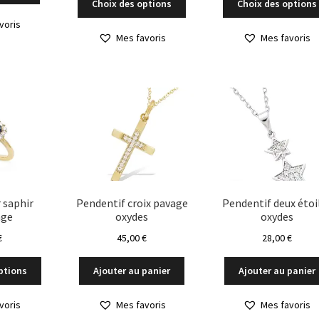
Choix des options
Choix des options
produit
voris
a
Mes favoris
Mes favoris
plusieurs
variations.
Les
options
peuvent
être
choisies
sur
la
page
du
 saphir
Pendentif croix pavage
Pendentif deux étoi
age
oxydes
oxydes
produit
€
45,00
€
28,00
€
Ce
ptions
Ajouter au panier
Ajouter au panier
produit
a
voris
Mes favoris
Mes favoris
plusieurs