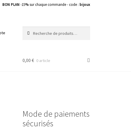
BON PLAN
-15
%
sur chaque commande - code :
bijoux
Recherche
Recherche
pte
pour :
0,00
€
0 article
Mode de paiements
sécurisés