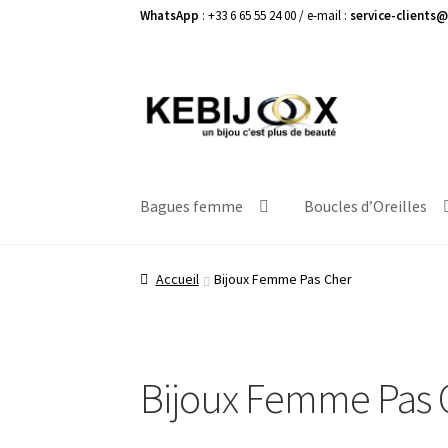
WhatsApp
: +33 6 65 55 24 00 / e-mail :
service-clients@
Aller
Aller
à
au
la
contenu
navigation
Bagues femme
Boucles d’Oreilles
Accueil
Bijoux Femme Pas Cher
Bijoux Femme Pas 