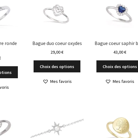
peuvent
être
être
choisies
choisies
sur
sur
la
la
page
page
du
du
re ronde
Bague duo coeur oxydes
Bague coeur saphir 
produit
produit
29,00
€
43,00
€
€
Ce
Choix des options
Choix des options
Ce
produit
ptions
produit
a
Mes favoris
Mes favoris
a
plusieurs
voris
plusieurs
variations.
variations.
Les
Les
options
options
peuvent
peuvent
être
être
choisies
choisies
sur
sur