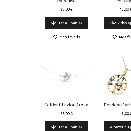
marquise
entour
39,00
€
43,00
Ajouter au panier
Choix des o
Mes favoris
Mes fa
Collier fil nylon étoile
Pendentif arb
27,00
€
48,00
Ajouter au panier
Ajouter au 