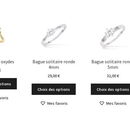
variations.
Les
options
peuvent
être
choisies
sur
la
page
du
 oxydes
Bague solitaire ronde
Bague solitaire ron
4mm
5mm
produit
€
29,00
€
32,00
€
Ce
ptions
Ce
produit
Choix des options
Choix des options
produit
a
voris
a
plusieurs
Mes favoris
Mes favoris
plusieurs
variations.
variations.
Les
Les
options
options
peuvent