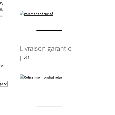
e,
n.
es
Livraison garantie
par
re