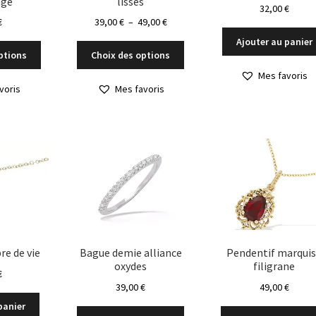
age
lisses
produit
produit
32,00
€
Plage
€
39,00
€
–
49,00
€
de
Ajouter au panier
Ce
Ce
prix :
ptions
Choix des options
produit
produit
39,00 €
Mes favoris
a
a
à
voris
Mes favoris
plusieurs
plusieurs
49,00 €
variations.
variations.
Les
Les
options
options
peuvent
peuvent
être
être
choisies
choisies
sur
sur
la
la
page
page
du
du
re de vie
Bague demie alliance
Pendentif marqui
oxydes
filigrane
produit
produit
€
39,00
€
49,00
€
panier
Ce