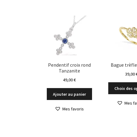
Les
options
peuvent
être
choisies
sur
la
page
du
Pendentif croix rond
Bague trèfle
produit
Tanzanite
39,00
49,00
€
Choix des o
Ajouter au panier
Mes fa
Mes favoris