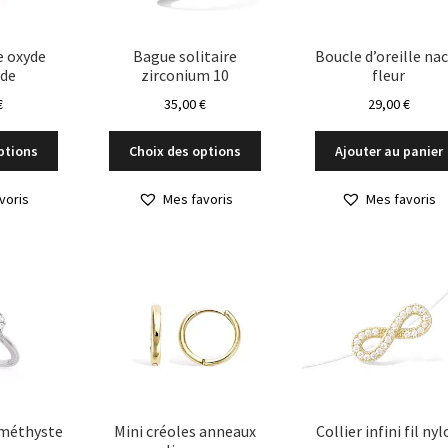
page
du
e oxyde
Bague solitaire
Boucle d’oreille na
produit
de
zirconium 10
fleur
€
35,00
€
29,00
€
Ce
Ce
ptions
Choix des options
Ajouter au panier
produit
produit
a
a
voris
Mes favoris
Mes favoris
plusieurs
plusieurs
variations.
variations.
Les
Les
options
options
peuvent
peuvent
être
être
choisies
choisies
sur
sur
la
la
page
page
du
du
améthyste
Mini créoles anneaux
Collier infini fil ny