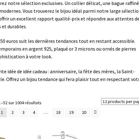
z notre sélection exclusives. Un collier délicat, une bague raffiné
 modernes. Vous trouverez le bijou idéal parmi notre large sélectio
offrir un excellent rapport qualité-prix et répondre aux attentes d
 et durables.
0 euros suit les dernières tendances tout en restant accessible.
porains en argent 925, plaqué or 3 microns ou ornés de pierres
histication à votre look.
 idée de idée cadeau : anniversaire, la fête des mères, la Saint-
e. Offrez un bijou tendance qui fera plaisir tout en respectant vot
Trié
1–52 sur 1004 résultats
du
1
2
3
4
…
18
19
20
plus
récent
au
plus