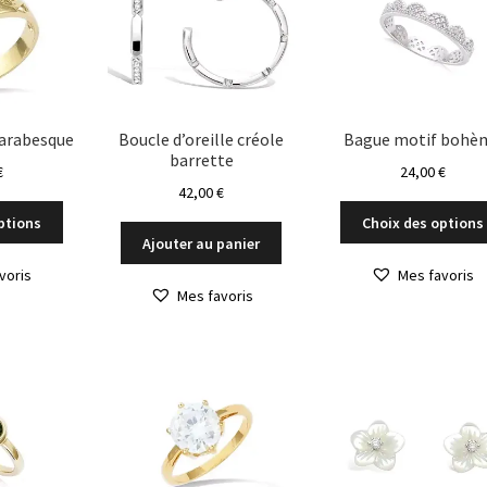
ancien
 arabesque
Boucle d’oreille créole
Bague motif bohè
barrette
€
24,00
€
42,00
€
Ce
ptions
Choix des options
produit
Ajouter au panier
a
voris
Mes favoris
plusieurs
Mes favoris
variations.
Les
options
peuvent
être
choisies
sur
la