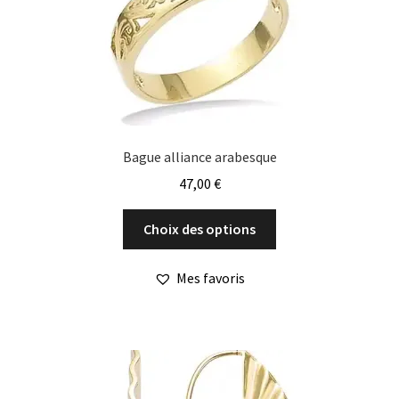
Bague alliance arabesque
47,00
€
Ce
Choix des options
produit
a
Mes favoris
plusieurs
variations.
Les
options
peuvent
être