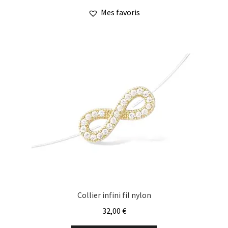
a
à
Mes favoris
plusieurs
49,00 €
variations.
Les
options
peuvent
être
choisies
sur
la
page
du
produit
Collier infini fil nylon
32,00
€