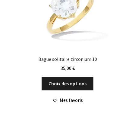
sur
la
page
du
produit
Bague solitaire zirconium 10
35,00
€
Ce
Choix des options
produit
a
Mes favoris
plusieurs
variations.
Les
options
peuvent