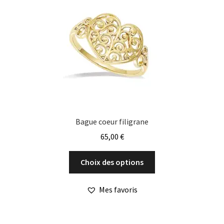
être
choisies
sur
la
page
du
produit
Bague coeur filigrane
65,00
€
Ce
Choix des options
produit
a
Mes favoris
plusieurs
variations.
Les