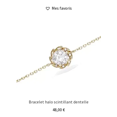
a
Mes favoris
plusieurs
variations.
Les
options
peuvent
être
choisies
sur
la
page
du
produit
Bracelet halo scintillant dentelle
48,00
€