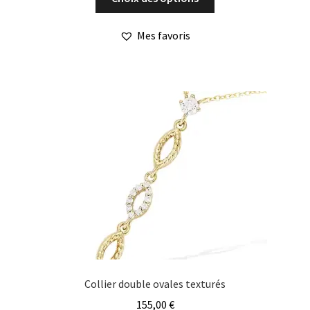
produit
a
Mes favoris
plusieurs
variations.
Les
options
peuvent
être
choisies
sur
la
page
du
produit
Collier double ovales texturés
155,00
€