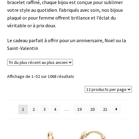
Ouvrir
Mon compte
bracelet raffiné, chaque bijou est conçue pour sublimer
le
votre style au quotidien. Fabriqués avec soin, nos bijoux
menu
plaqué or pour femme offrent brillance et l’éclat du
Nos offres bijoux
enfant
véritable or à prix doux.
Le cadeau parfait à offrir pour un anniversaire, Noël ou la
Saint-Valentin
Trié
Affichage de 1–52 sur 1068 résultats
du
plus
récent
au
1
2
3
4
…
19
20
21
plus
ancien