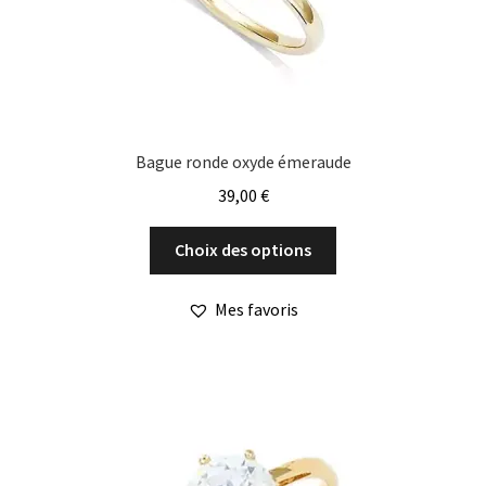
page
du
produit
Bague ronde oxyde émeraude
39,00
€
Ce
Choix des options
produit
a
Mes favoris
plusieurs
variations.
Les
options
peuvent
être
choisies