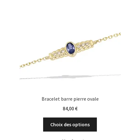
Bracelet barre pierre ovale
84,00
€
Ce
Choix des options
produit
a