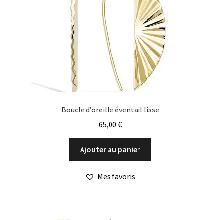
choisies
sur
la
page
du
produit
Boucle d’oreille éventail lisse
65,00
€
Ajouter au panier
Mes favoris