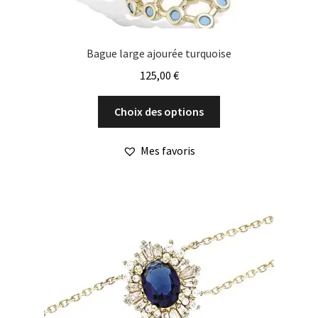
Bague large ajourée turquoise
125,00
€
Ce
Choix des options
produit
a
Mes favoris
plusieurs
variations.
Les
options
peuvent
être
choisies
sur
la
page