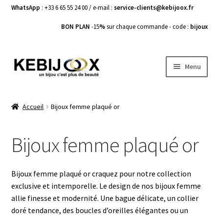
WhatsApp
: +33 6 65 55 24 00 / e-mail :
service-clients@kebijoox.fr
BON PLAN
-15
%
sur chaque commande - code :
bijoux
Aller
Aller
Menu
à
au
la
contenu
Bagues femme
navigation
Accueil
Bijoux femme plaqué or
Boucles d’Oreilles
Bijoux femme plaqué or
Bracelets Femme
Colliers Femme
Bijoux femme plaqué or craquez pour notre collection
exclusive et intemporelle. Le design de nos bijoux femme
Pendentifs
allie finesse et modernité. Une bague délicate, un collier
doré tendance, des boucles d’oreilles élégantes ou un