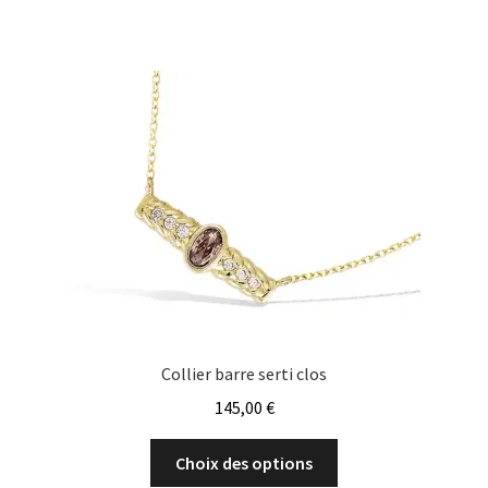
variations.
Les
options
peuvent
être
choisies
sur
la
page
du
produit
Collier barre serti clos
145,00
€
Ce
Choix des options
produit