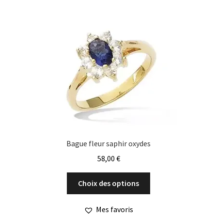
Bague fleur saphir oxydes
58,00
€
Ce
Choix des options
produit
a
Mes favoris
plusieurs