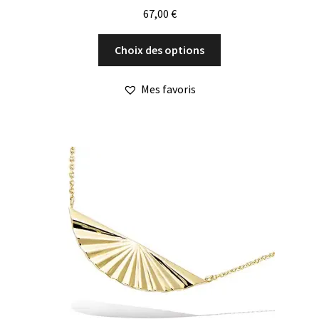
67,00
€
Ce
Choix des options
produit
a
Mes favoris
plusieurs
variations.
Les
options
peuvent
être
choisies
sur
la
page
du
produit