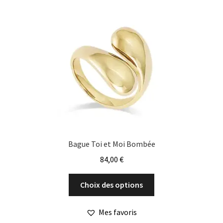
options
peuvent
être
choisies
sur
la
page
du
produit
Bague Toi et Moi Bombée
84,00
€
Ce
Choix des options
produit
a
Mes favoris
plusieurs