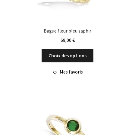
Bague fleur bleu saphir
69,00
€
Ce
Choix des options
produit
a
Mes favoris
plusieurs
variations.
Les
options
peuvent
être
choisies
sur
la