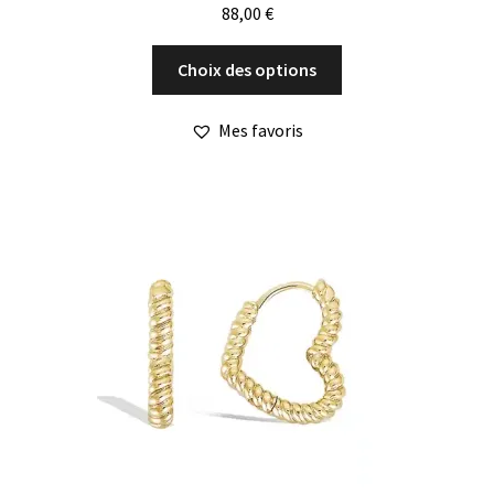
88,00
€
Ce
Choix des options
produit
a
Mes favoris
plusieurs
variations.
Les
options
peuvent
être
choisies
sur
la
page
du
produit