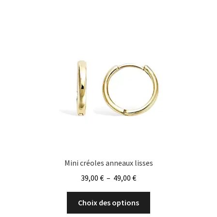
variations.
Les
options
peuvent
être
choisies
sur
la
page
du
produit
Mini créoles anneaux lisses
Plage
39,00
€
–
49,00
€
de
Ce
prix :
Choix des options
produit
39,00 €