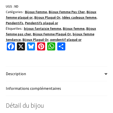
UGS :
ND
Catégories :
Bijoux Femme
,
Bijoux Femme Pas Cher
,
Bijoux
femme plaqué or
,
Bijoux Plaqué Or
,
Idées cadeaux femme
,
Pendentifs
,
Pendentifs plaqué or
Étiquettes :
bijoux fantaisie femme
,
Bijoux femme
,
Bijoux
femme pas cher
,
Bijoux Femme Plaqué Or
,
bijoux femme
tendance
,
Bijoux Plaqué Or
,
pendentif plaqué or
Fa
X
Bl
Pi
W
P
ce
u
nt
h
ar
b
es
er
at
ta
o
ky
es
sA
ge
Description
o
t
p
r
k
p
Informations complémentaires
Détail du bijou