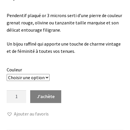
Pendentif plaqué or 3 microns serti d’une pierre de couleur
grenat rouge, olivine ou tanzanite taille marquise et son
délicat entourage filigrane.
Un bijou raffiné qui apporte une touche de charme vintage
et de féminité à toutes vos tenues.
Couleur
quantité
J'achète
de
Pendentif
Ajouter au favoris
marquise
filigrane