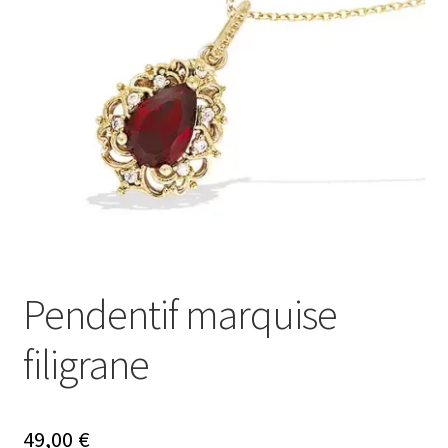
Ouvrir
Mon compte
le
menu
Nos offres bijoux
enfant
Pendentif marquise
filigrane
49,00
€