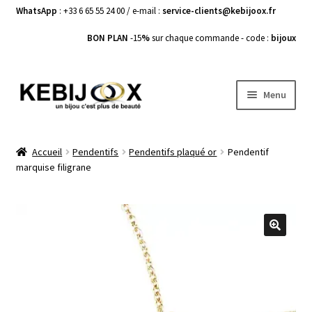
WhatsApp
: +33 6 65 55 24 00 / e-mail :
service-clients@kebijoox.fr
BON PLAN
-15
%
sur chaque commande - code :
bijoux
Aller
Aller
Menu
à
au
la
contenu
Bagues femme
navigation
Accueil
Pendentifs
Pendentifs plaqué or
Pendentif
marquise filigrane
Boucles d’Oreilles
Bracelets Femme
Colliers Femme
🔍
Pendentifs