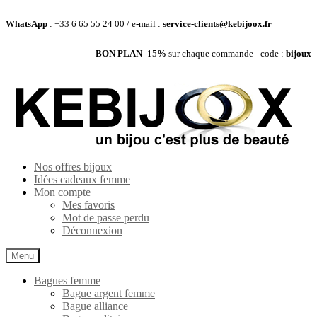
WhatsApp
: +33 6 65 55 24 00 / e-mail :
service-clients@kebijoox.fr
BON PLAN
-15
%
sur chaque commande - code :
bijoux
Aller
Aller
à
au
la
contenu
navigation
Nos offres bijoux
Idées cadeaux femme
Mon compte
Mes favoris
Mot de passe perdu
Déconnexion
Menu
Bagues femme
Bague argent femme
Bague alliance