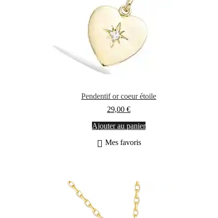
la
page
du
produit
Pendentif or coeur étoile
29,00
€
Ajouter au panier
Mes favoris