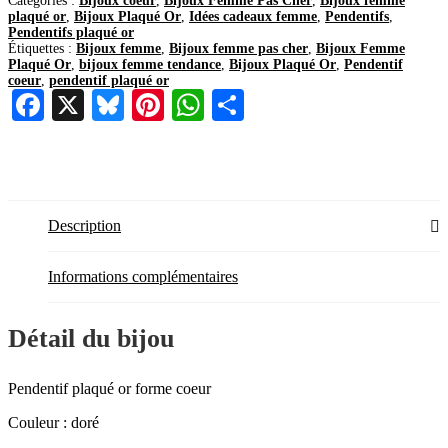
Catégories :
Bijoux coeur
,
Bijoux Femme Pas Cher
,
Bijoux femme
plaqué or
,
Bijoux Plaqué Or
,
Idées cadeaux femme
,
Pendentifs
,
Pendentifs plaqué or
Étiquettes :
Bijoux femme
,
Bijoux femme pas cher
,
Bijoux Femme
Plaqué Or
,
bijoux femme tendance
,
Bijoux Plaqué Or
,
Pendentif
coeur
,
pendentif plaqué or
Facebook
X
Bluesky
Pinterest
WhatsApp
Partager
Description
Informations complémentaires
Détail du bijou
Pendentif plaqué or forme coeur
Couleur : doré