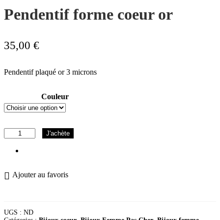
Pendentif forme coeur or
35,00
€
Pendentif plaqué or 3 microns
Couleur
quantité
J'achète
de
Pendentif
forme
coeur
Ajouter au favoris
or
UGS :
ND