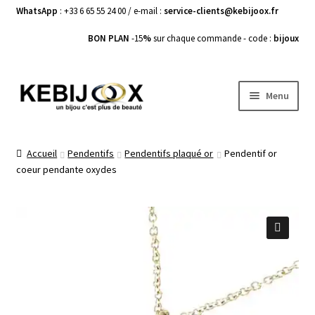
WhatsApp
: +33 6 65 55 24 00 / e-mail :
service-clients@kebijoox.fr
BON PLAN
-15
%
sur chaque commande - code :
bijoux
Aller
Aller
Menu
à
au
la
contenu
Bagues femme
navigation
Accueil
Pendentifs
Pendentifs plaqué or
Pendentif or
coeur pendante oxydes
Boucles d’Oreilles
Bracelets Femme
Colliers Femme
🔍
Pendentifs