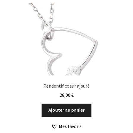
être
choisies
sur
la
page
du
produit
Pendentif coeur ajouré
28,00
€
Ajouter au panier
Mes favoris