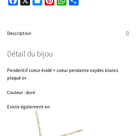
Fa
X
Bl
Pi
W
P
ce
u
nt
h
ar
b
es
er
at
ta
o
ky
es
sA
ge
Description
o
t
p
r
k
p
Détail du bijou
Pendentif coeur évidé + coeur pendante oxydes blancs
plaqué or
Couleur : doré
Existe également en