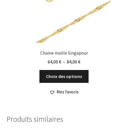
sur
la
page
du
produit
Chaine maille Singapour
Plage
64,00
€
–
84,00
€
de
Ce
prix :
Choix des options
produit
64,00 €
a
à
Mes favoris
plusieurs
84,00 €
variations.
Les
options
Produits similaires
peuvent