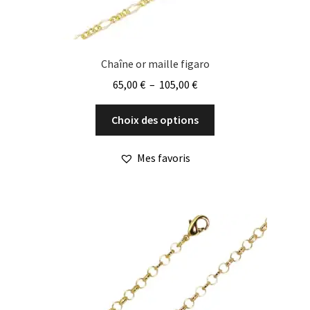
Chaîne or maille figaro
Plage
65,00
€
–
105,00
€
de
Ce
prix :
Choix des options
produit
65,00 €
a
à
Mes favoris
plusieurs
105,00 €
variations.
Les
options
peuvent
être
choisies
sur
la