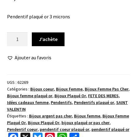
Pendentif plaqué or 3 microns
quantité
J'achète
de
Pendentif
Ajouter au favoris
or
coeur
pendante
oxydes
UGS :
62269
Catégories :
Bijoux coeur
,
Bijoux Femme
,
Bijoux Femme Pas Cher
,
Bijoux femme plaqué or
,
Bijoux Plaqué Or
,
FETE DES MERES
,
Idées cadeaux femme
,
Pendentifs
,
Pendentifs plaqué or
,
SAINT
VALENTIN
Étiquettes :
Bijoux argent pas cher
,
Bijoux femme
,
Bijoux Femme
Plaqué Or
,
Bijoux Plaqué Or
,
bijoux plaqué or pas cher
,
Pendentif coeur
,
pendentif coeur plaqué or
,
pendentif plaqué or