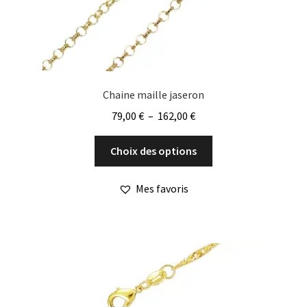
page
du
produit
Chaine maille jaseron
Plage
79,00
€
–
162,00
€
de
Ce
prix :
Choix des options
produit
79,00 €
a
à
Mes favoris
plusieurs
162,00 €
variations.
Les
options
peuvent
être
choisies