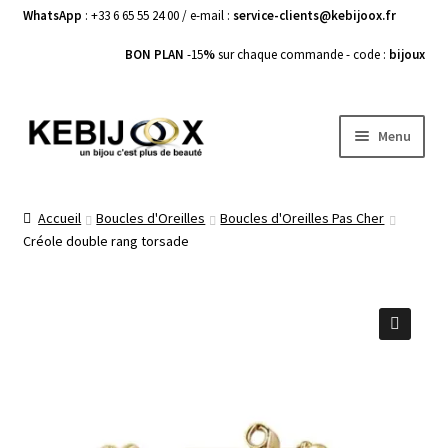
WhatsApp
: +33 6 65 55 24 00 / e-mail :
service-clients@kebijoox.fr
BON PLAN
-15
%
sur chaque commande - code :
bijoux
Aller
Aller
Menu
à
au
la
contenu
Bagues femme
navigation
Accueil
Boucles d'Oreilles
Boucles d'Oreilles Pas Cher
Créole double rang torsade
Boucles d’Oreilles
Bracelets Femme
Colliers Femme
🔍
Pendentifs