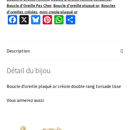
Boucle d'Oreille Pas Cher
,
Boucle d'oreille plaqué or
,
Boucles
d'oreilles créoles
,
mini creole plaqué or
Fa
X
Bl
Pi
W
P
ce
u
nt
h
ar
b
es
er
at
ta
o
ky
es
sA
ge
Description
o
t
p
r
k
p
Détail du bijou
Boucle d’oreille plaqué or créole double rang torsade lisse
Vous aimerez aussi