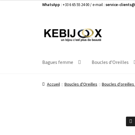
WhatsApp
: +33 6 65 55 24 00 / e-mail :
service-clients@
prix :
45,00 €
à
49,00 €
Aller
Aller
à
au
la
contenu
navigation
Bagues femme
Boucles d’Oreilles
Accueil
Boucles d'Oreilles
Boucles d'oreille
🔍