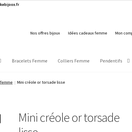
kebijoox.fr
Nos offres bijoux
Idées cadeaux femme
Mon com
Bracelets Femme
Colliers Femme
Pendentifs
s femme
Mini créole or torsade lisse
Mini créole or torsade