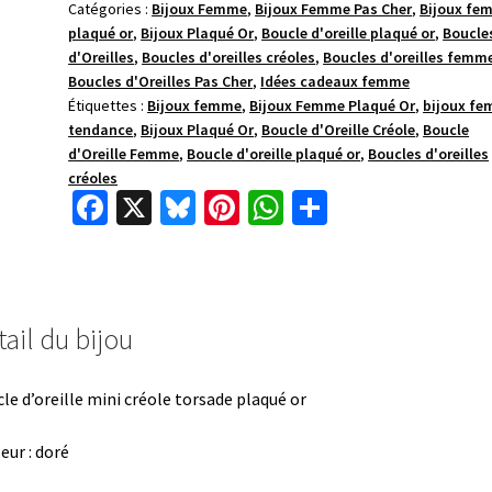
Catégories :
Bijoux Femme
,
Bijoux Femme Pas Cher
,
Bijoux fe
plaqué or
,
Bijoux Plaqué Or
,
Boucle d'oreille plaqué or
,
Boucle
d'Oreilles
,
Boucles d'oreilles créoles
,
Boucles d'oreilles femm
Boucles d'Oreilles Pas Cher
,
Idées cadeaux femme
Étiquettes :
Bijoux femme
,
Bijoux Femme Plaqué Or
,
bijoux f
tendance
,
Bijoux Plaqué Or
,
Boucle d'Oreille Créole
,
Boucle
d'Oreille Femme
,
Boucle d'oreille plaqué or
,
Boucles d'oreilles
créoles
Fa
X
Bl
Pi
W
P
ce
u
nt
h
ar
b
es
er
at
ta
o
ky
es
sA
ge
ail du bijou
o
t
p
r
k
p
le d’oreille mini créole torsade plaqué or
eur : doré