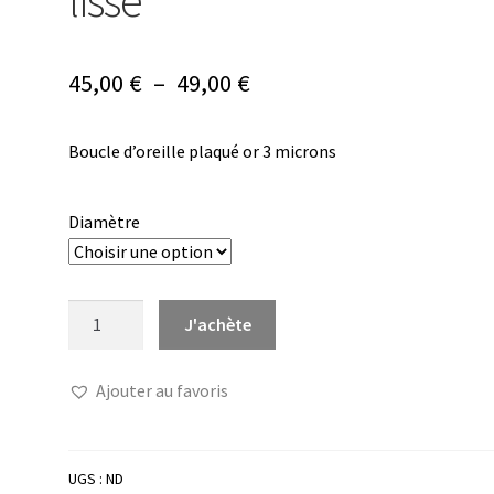
lisse
Plage
45,00
€
–
49,00
€
de
Boucle d’oreille plaqué or 3 microns
prix :
45,00 €
Diamètre
à
49,00 €
quantité
J'achète
de
Mini
Ajouter au favoris
créole
or
torsade
lisse
UGS :
ND