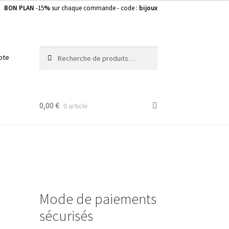
BON PLAN
-15
%
sur chaque commande - code :
bijoux
Recherche
Recherche
pte
pour :
0,00
€
0 article
Mode de paiements
sécurisés