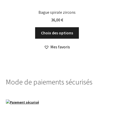
Bague spirale zircons
36,00
€
Ce
Choix des options
produit
a
Mes favoris
plusieurs
variations.
Les
options
peuvent
Mode de paiements sécurisés
être
choisies
sur
la
page
du