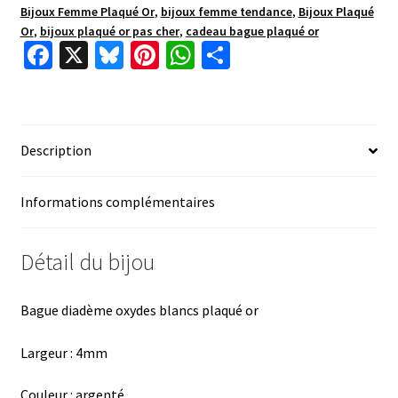
Bijoux Femme Plaqué Or
,
bijoux femme tendance
,
Bijoux Plaqué
Or
,
bijoux plaqué or pas cher
,
cadeau bague plaqué or
Fa
X
Bl
Pi
W
P
ce
u
nt
h
ar
b
es
er
at
ta
o
ky
es
sA
ge
Description
o
t
p
r
k
p
Informations complémentaires
Détail du bijou
Bague diadème oxydes blancs plaqué or
Largeur : 4mm
Couleur : argenté