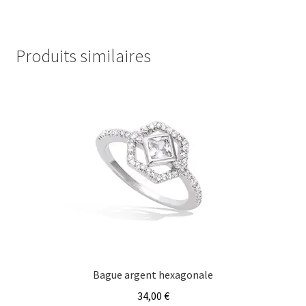
variations.
Les
options
Produits similaires
peuvent
être
choisies
sur
la
page
du
produit
Bague argent hexagonale
34,00
€