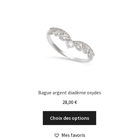
Bague argent diadème oxydes
28,00
€
Ce
Choix des options
produit
a
Mes favoris
plusieurs