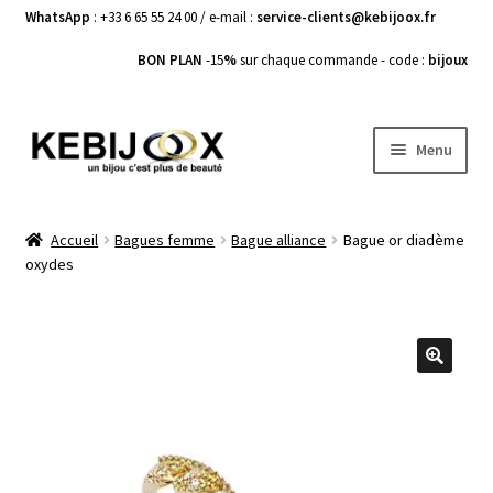
WhatsApp
: +33 6 65 55 24 00 / e-mail :
service-clients@kebijoox.fr
BON PLAN
-15
%
sur chaque commande - code :
bijoux
Aller
Aller
Menu
à
au
la
contenu
Bagues femme
navigation
Accueil
Bagues femme
Bague alliance
Bague or diadème
oxydes
Boucles d’Oreilles
Bracelets Femme
Colliers Femme
🔍
Pendentifs