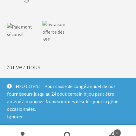
Suivez nous
INFO CLIENT : Pour cause de congé annuel de nos
F
I
P
T
fournisseurs jusqu'au 24 aout certain bijou peut être
amené à manquer. Nous sommes désolés pour la gêne
a
n
i
w
occasionnées.
Ignorer
c
s
n
i
Built with Storefront & WooCommerce
.
e
t
t
t
0