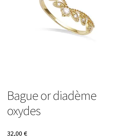
Ouvrir
Mon compte
le
menu
Nos offres bijoux
enfant
Bague or diadème
oxydes
32,00
€