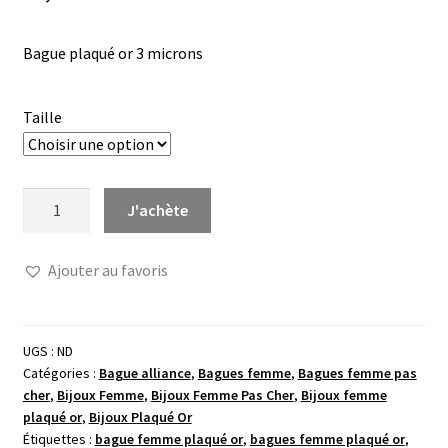
Bague plaqué or 3 microns
Taille
quantité
J'achète
de
Bague
Ajouter au favoris
or
diadème
oxydes
UGS :
ND
Catégories :
Bague alliance
,
Bagues femme
,
Bagues femme pas
cher
,
Bijoux Femme
,
Bijoux Femme Pas Cher
,
Bijoux femme
plaqué or
,
Bijoux Plaqué Or
Étiquettes :
bague femme plaqué or
,
bagues femme plaqué or
,