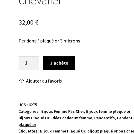
32,00
€
Pendentif plaqué or 3 microns
quantité
J'achète
de
Pendentif
Ajouter au favoris
or
médaille
chevalier
UGS :
6275
Catégories :
Bijoux Femme Pas Cher
,
Bijoux femme plaqué or
,
Bijoux Plaqué Or
,
Idées cadeaux femme
,
Pendentifs
,
Pendenti
plaqué or
Étiquettes :
Bijoux Femme Plaqué Or
,
bijoux plaqué or pas che