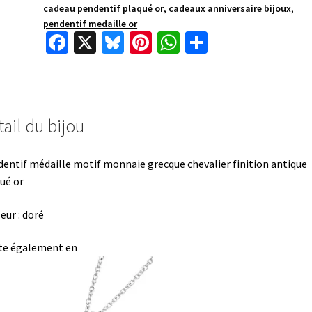
cadeau pendentif plaqué or
,
cadeaux anniversaire bijoux
,
pendentif medaille or
Fa
X
Bl
Pi
W
P
ce
u
nt
h
ar
b
es
er
at
ta
o
ky
es
sA
ge
ail du bijou
o
t
p
r
k
p
entif médaille motif monnaie grecque chevalier finition antique
ué or
eur : doré
te également en