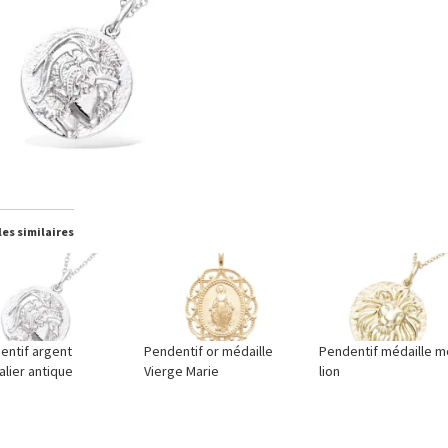
les similaires
entif argent
Pendentif or médaille
Pendentif médaille m
lier antique
Vierge Marie
lion