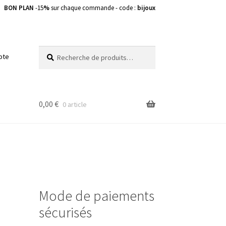
BON PLAN
-15
%
sur chaque commande - code :
bijoux
Recherche
Recherche
pte
pour :
0,00
€
0 article
Mode de paiements
sécurisés