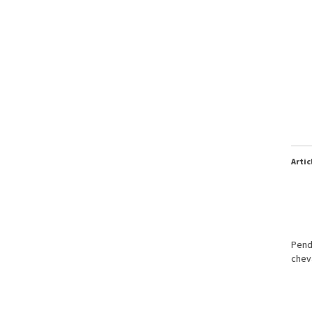
Artic
Pend
cheva