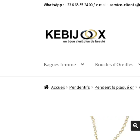
WhatsApp
: +33 6 65 55 24 00 / e-mail :
service-clients@
Aller
Aller
à
au
la
contenu
navigation
Bagues femme
Boucles d’Oreilles
Accueil
Pendentifs
Pendentifs plaqué or
🔍