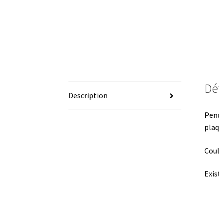
Dét
Description
Pend
plaq
Coul
Exis