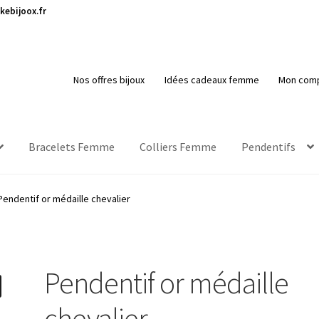
kebijoox.fr
Nos offres bijoux
Idées cadeaux femme
Mon com
Bracelets Femme
Colliers Femme
Pendentifs
Pendentif or médaille chevalier
Pendentif or médaille
chevalier