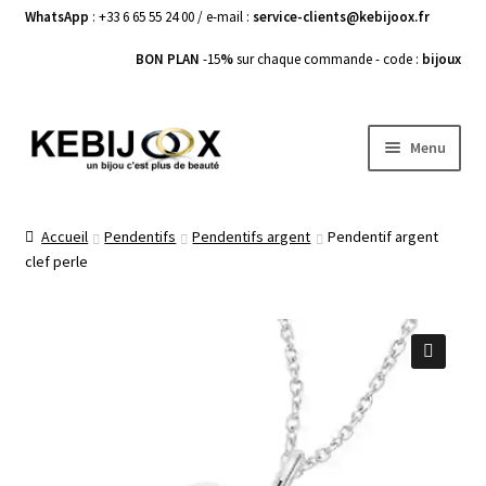
WhatsApp
: +33 6 65 55 24 00 / e-mail :
service-clients@kebijoox.fr
BON PLAN
-15
%
sur chaque commande - code :
bijoux
Aller
Aller
Menu
à
au
la
contenu
Bagues femme
navigation
Accueil
Pendentifs
Pendentifs argent
Pendentif argent
clef perle
Boucles d’Oreilles
Bracelets Femme
Colliers Femme
🔍
Pendentifs