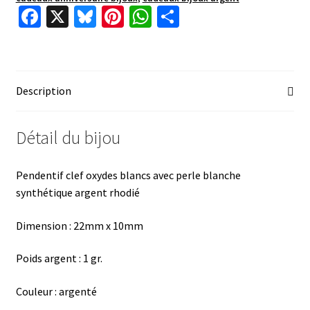
Fa
X
Bl
Pi
W
P
ce
u
nt
h
ar
b
es
er
at
ta
o
ky
es
sA
ge
Description
o
t
p
r
k
p
Détail du bijou
Pendentif clef oxydes blancs avec perle blanche
synthétique argent rhodié
Dimension :
22mm x 10mm
Poids argent : 1 gr.
Couleur : argenté