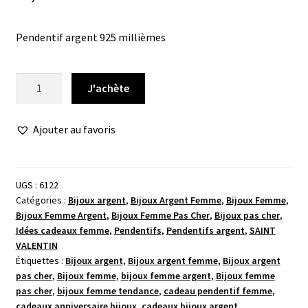
Pendentif argent 925 millièmes
quantité
J'achète
de
Pendentif
Ajouter au favoris
argent
clef
perle
UGS :
6122
Catégories :
Bijoux argent
,
Bijoux Argent Femme
,
Bijoux Femme
,
Bijoux Femme Argent
,
Bijoux Femme Pas Cher
,
Bijoux pas cher
,
Idées cadeaux femme
,
Pendentifs
,
Pendentifs argent
,
SAINT
VALENTIN
Étiquettes :
Bijoux argent
,
Bijoux argent femme
,
Bijoux argent
pas cher
,
Bijoux femme
,
bijoux femme argent
,
Bijoux femme
pas cher
,
bijoux femme tendance
,
cadeau pendentif femme
,
cadeaux anniversaire bijoux
,
cadeaux bijoux argent