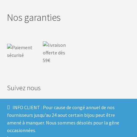
Nos garanties
Suivez nous
INFO CLIENT : Pour cause de congé annuel de nos
F
I
P
T
fournisseurs jusqu'au 24 aout certain bijou peut être
amené à manquer. Nous sommes désolés pour la gêne
a
n
i
w
occasionnées.