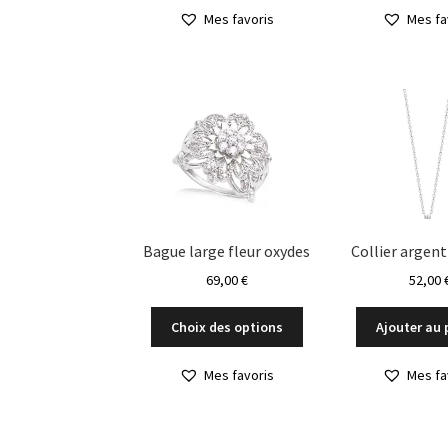
a
à
Mes favoris
Mes fa
plusieurs
28,00 €
variations.
Les
options
peuvent
être
choisies
sur
la
page
du
Bague large fleur oxydes
Collier argent
produit
69,00
€
52,00
Ce
Choix des options
Ajouter au 
produit
a
Mes favoris
Mes fa
plusieurs
variations.
Les