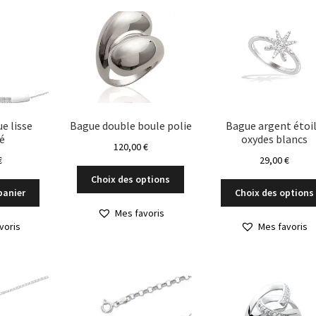
ue lisse
Bague double boule polie
Bague argent étoi
né
oxydes blancs
120,00
€
€
29,00
€
Ce
Choix des options
produit
panier
Choix des options
a
Mes favoris
plusieurs
voris
Mes favoris
variations.
Les
options
peuvent
être
choisies