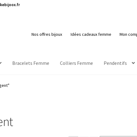
kebijoox.fr
Nos offres bijoux
Idées cadeaux femme
Mon com
Bracelets Femme
Colliers Femme
Pendentifs
rgent”
ent