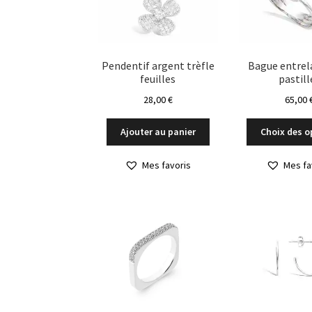
choisies
sur
la
page
du
Pendentif argent trèfle
Bague entrela
feuilles
pastill
produit
28,00
€
65,00
Ajouter au panier
Choix des o
Mes favoris
Mes fa