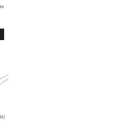
es
produit
lti