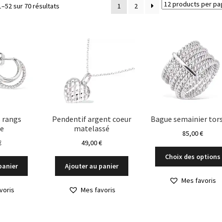
Trié
1–52 sur 70 résultats
1
2
du
plus
récent
au
plus
ancien
s rangs
Pendentif argent coeur
Bague semainier tor
de
matelassé
85,00
€
€
49,00
€
Choix des options
panier
Ajouter au panier
Mes favoris
voris
Mes favoris