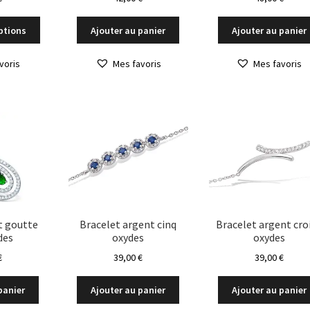
Ce
ptions
Ajouter au panier
Ajouter au panier
produit
a
voris
Mes favoris
Mes favoris
plusieurs
variations.
Les
options
peuvent
être
choisies
sur
la
page
du
t goutte
Bracelet argent cinq
Bracelet argent cro
des
oxydes
oxydes
produit
€
39,00
€
39,00
€
panier
Ajouter au panier
Ajouter au panier