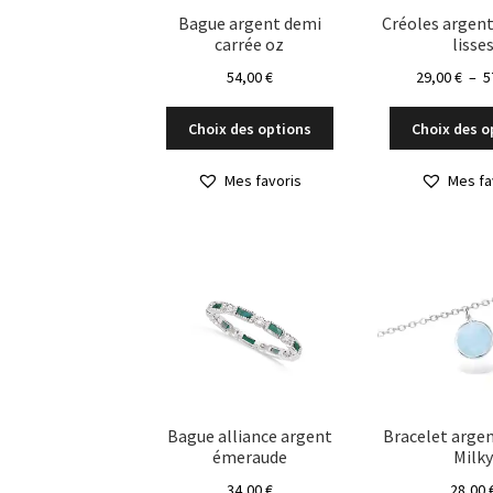
Bague argent demi
Créoles argent
carrée oz
lisse
54,00
€
29,00
€
–
5
Ce
Choix des options
Choix des o
produit
a
Mes favoris
Mes fa
plusieurs
variations.
Les
options
peuvent
être
choisies
sur
la
page
du
Bague alliance argent
Bracelet argen
émeraude
Milky
produit
34,00
€
28,00