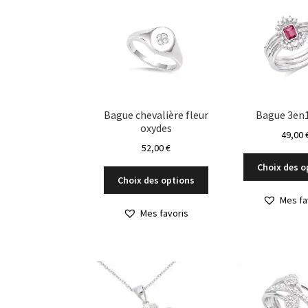
options
peuvent
être
choisies
sur
la
page
du
Bague chevalière fleur
Bague 3en1
oxydes
produit
49,00
52,00
€
Choix des o
Ce
Choix des options
produit
Mes fa
a
Mes favoris
plusieurs
variations.
Les
options
peuvent
être