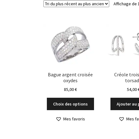
Affichage de 
Bague argent croisée
Créole troi
oxydes
torsa
85,00
€
54,00
Ce
Choix des options
Ajouter au 
produit
a
Mes favoris
Mes fa
plusieurs
variations.
Les