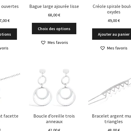
du
 ouvertes
Bague large ajourée lisse
Créole spirale boul
produit
s
oxydes
produit
68,00
€
Plage
7,00
€
49,00
€
Ce
de
Choix des options
Ce
produit
prix :
ptions
Ajouter au panier
produit
a
29,00 €
Mes favoris
a
plusieurs
à
voris
Mes favoris
plusieurs
variations.
57,00 €
variations.
Les
Les
options
options
peuvent
peuvent
être
être
choisies
choisies
sur
sur
la
la
page
page
du
du
t facette
Boucle d’oreille trois
Bracelet argent mu
produit
anneaux
triangles
produit
€
42,00
€
48,00
€