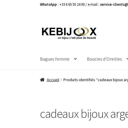
WhatsApp
: +33 6 65 55 24 00 / e-mail :
service-clients@
Aller
Aller
à
au
la
contenu
navigation
Bagues femme
Boucles d’Oreilles
Accueil
Produits identifiés “cadeaux bijoux a
cadeaux bijoux arg