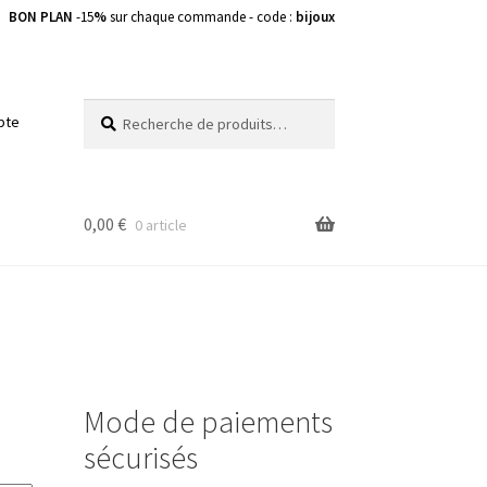
BON PLAN
-15
%
sur chaque commande - code :
bijoux
Recherche
Recherche
pte
pour :
0,00
€
0 article
Mode de paiements
sécurisés