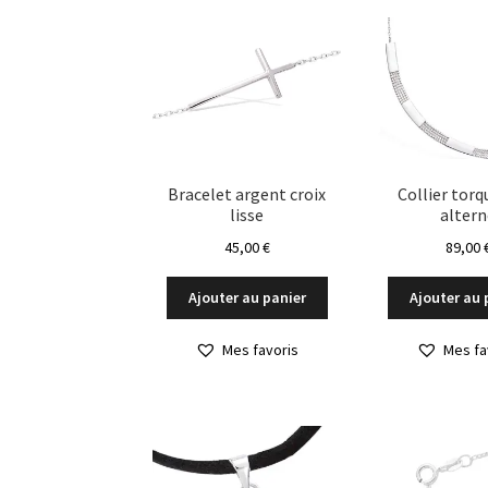
options
peuvent
être
choisies
sur
la
page
du
Bracelet argent croix
Collier torq
produit
lisse
alter
45,00
€
89,00
Ajouter au panier
Ajouter au 
Mes favoris
Mes fa