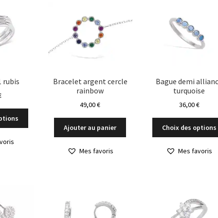
 rubis
Bracelet argent cercle
Bague demi allian
rainbow
turquoise
€
49,00
€
36,00
€
Ce
ptions
produit
Ajouter au panier
Choix des options
a
voris
plusieurs
Mes favoris
Mes favoris
variations.
Les
options
peuvent
être
choisies