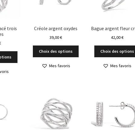
sur
la
page
du
cé trois
Créole argent oxydes
Bague argent fleur cr
produit
es
39,00
€
42,00
€
€
Ce
Choix des options
Choix des options
Ce
produit
ptions
produit
a
Mes favoris
Mes favoris
a
plusieurs
voris
plusieurs
variations.
variations.
Les
Les
options
options
peuvent
peuvent
être
être
choisies
choisies
sur
sur
la
la
page
page
du