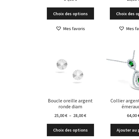
Ce
Choix des options
Choix des o
produit
a
Mes favoris
Mes fa
plusieurs
variations.
Les
options
peuvent
être
choisies
sur
la
page
du
Boucle oreille argent
Collier argen
ronde diam
émerau
produit
Plage
25,00
€
–
28,00
€
64,00
de
Ce
prix :
Choix des options
Ajouter au 
produit
25,00 €