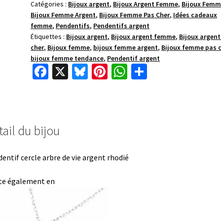
Catégories :
Bijoux argent
,
Bijoux Argent Femme
,
Bijoux Femm
Bijoux Femme Argent
,
Bijoux Femme Pas Cher
,
Idées cadeaux
femme
,
Pendentifs
,
Pendentifs argent
Étiquettes :
Bijoux argent
,
Bijoux argent femme
,
Bijoux argent
cher
,
Bijoux femme
,
bijoux femme argent
,
Bijoux femme pas 
bijoux femme tendance
,
Pendentif argent
Fa
X
Bl
Pi
W
P
ce
u
nt
h
ar
b
es
er
at
ta
o
ky
es
sA
ge
ail du bijou
o
t
p
r
k
p
entif cercle arbre de vie argent rhodié
te également en