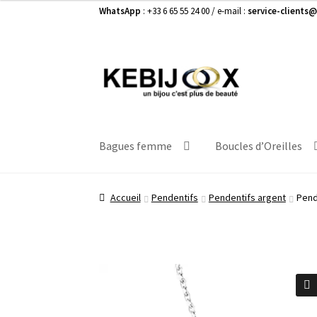
WhatsApp
: +33 6 65 55 24 00 / e-mail :
service-clients@
Aller
Aller
à
au
la
contenu
navigation
Bagues femme
Boucles d’Oreilles
Accueil
Pendentifs
Pendentifs argent
Pend
🔍