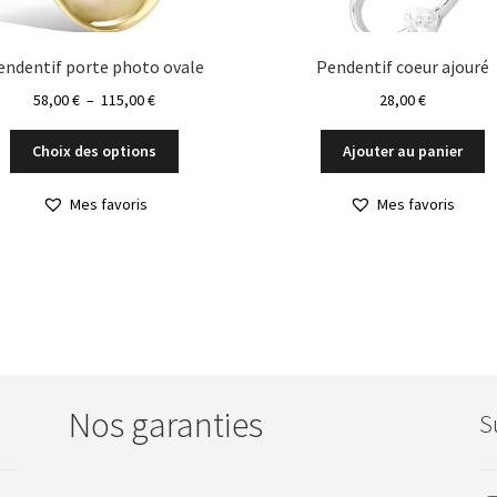
endentif porte photo ovale
Pendentif coeur ajouré
Plage
58,00
€
–
115,00
€
28,00
€
de
Ce
prix :
Choix des options
Ajouter au panier
produit
58,00 €
a
à
Mes favoris
Mes favoris
plusieurs
115,00 €
variations.
Les
options
peuvent
être
choisies
sur
la
Nos garanties
S
page
du
produit