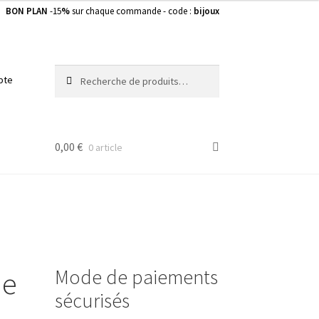
BON PLAN
-15
%
sur chaque commande - code :
bijoux
Recherche
Recherche
pte
pour :
0,00
€
0 article
Mode de paiements
de
sécurisés