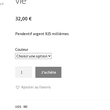
vie
32,00
€
Pendentif argent 925 millièmes
Couleur
quantité
J'achète
de
Pendentif
Ajouter au favoris
argent
arbre
de
vie
UGS :
ND