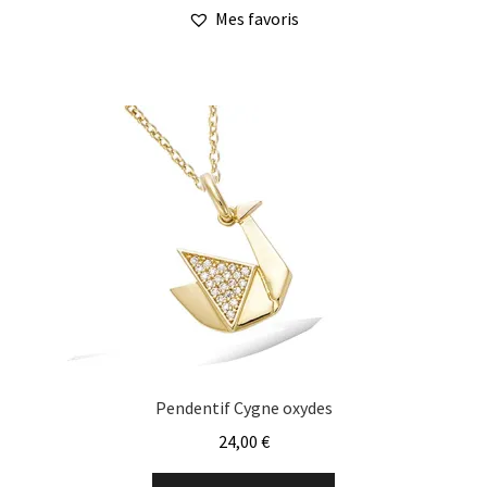
a
à
Mes favoris
plusieurs
115,00 €
variations.
Les
options
peuvent
être
choisies
sur
la
page
du
produit
Pendentif Cygne oxydes
24,00
€