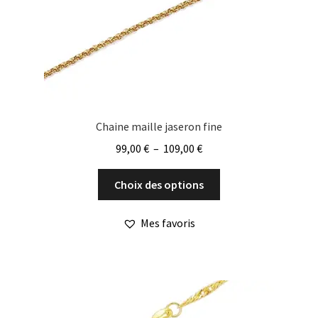
sur
la
page
du
produit
Chaine maille jaseron fine
Plage
99,00
€
–
109,00
€
de
Ce
prix :
Choix des options
produit
99,00 €
a
à
Mes favoris
plusieurs
109,00 €
variations.
Les
options
peuvent