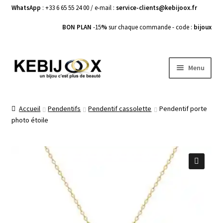
WhatsApp
: +33 6 65 55 24 00 / e-mail :
service-clients@kebijoox.fr
BON PLAN
-15
%
sur chaque commande - code :
bijoux
Aller
Aller
Menu
à
au
la
contenu
Bagues femme
navigation
Accueil
Pendentifs
Pendentif cassolette
Pendentif porte
photo étoile
Boucles d’Oreilles
Bracelets Femme
Colliers Femme
🔍
Pendentifs