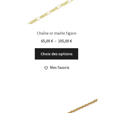
Chaîne or maille figaro
Plage
65,00
€
–
105,00
€
de
Ce
prix :
Choix des options
produit
65,00 €
a
à
Mes favoris
plusieurs
105,00 €
variations.
Les
options
peuvent
être
choisies