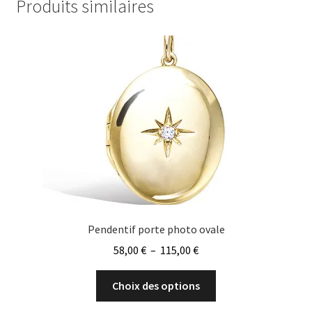
Produits similaires
peuvent
être
choisies
sur
la
page
du
produit
Pendentif porte photo ovale
Plage
58,00
€
–
115,00
€
de
Ce
prix :
Choix des options
produit
58,00 €