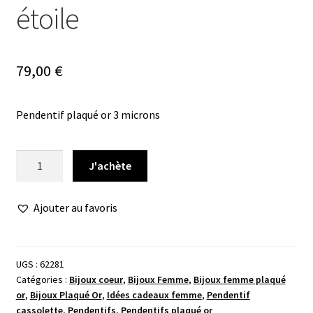
étoile
79,00
€
Pendentif plaqué or 3 microns
quantité
J'achète
de
Pendentif
Ajouter au favoris
porte
photo
étoile
UGS :
62281
Catégories :
Bijoux coeur
,
Bijoux Femme
,
Bijoux femme plaqué
or
,
Bijoux Plaqué Or
,
Idées cadeaux femme
,
Pendentif
cassolette
,
Pendentifs
,
Pendentifs plaqué or