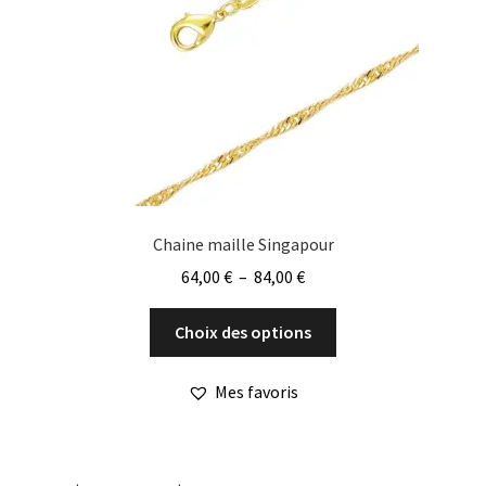
être
choisies
sur
la
page
du
produit
Chaine maille Singapour
Plage
64,00
€
–
84,00
€
de
Ce
prix :
Choix des options
produit
64,00 €
a
à
Mes favoris
plusieurs
84,00 €
variations.
Les
options