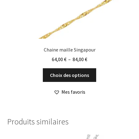
Chaine maille Singapour
Plage
64,00
€
–
84,00
€
de
Ce
prix :
Choix des options
produit
64,00 €
a
à
Mes favoris
plusieurs
84,00 €
variations.
Les
options
Produits similaires
peuvent
être