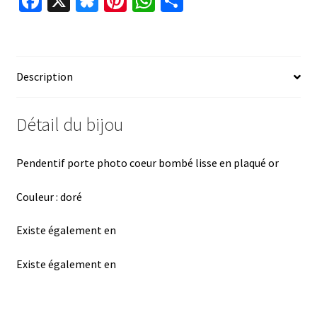
Fa
X
Bl
Pi
W
P
ce
u
nt
h
ar
b
es
er
at
ta
o
ky
es
sA
ge
Description
o
t
p
r
k
p
Détail du bijou
Pendentif porte photo coeur bombé lisse en plaqué or
Couleur : doré
Existe également en
Existe également en