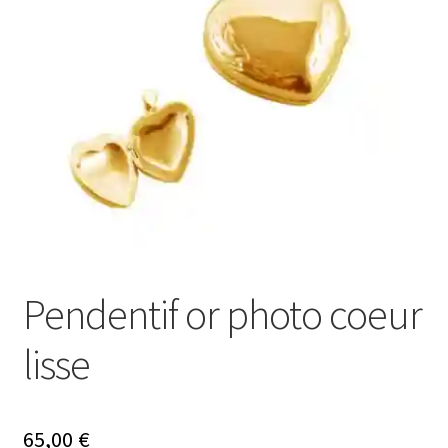
Ouvrir
Mon compte
le
menu
Nos offres bijoux
enfant
Pendentif or photo coeur
lisse
65,00
€