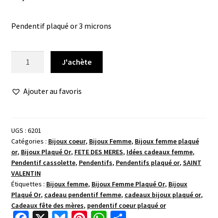
Pendentif plaqué or 3 microns
quantité
J'achète
de
Pendentif
Ajouter au favoris
or
photo
coeur
lisse
UGS :
6201
Catégories :
Bijoux coeur
,
Bijoux Femme
,
Bijoux femme plaqué
or
,
Bijoux Plaqué Or
,
FETE DES MERES
,
Idées cadeaux femme
,
Pendentif cassolette
,
Pendentifs
,
Pendentifs plaqué or
,
SAINT
VALENTIN
Étiquettes :
Bijoux femme
,
Bijoux Femme Plaqué Or
,
Bijoux
Plaqué Or
,
cadeau pendentif femme
,
cadeaux bijoux plaqué or
,
Cadeaux fête des mères
,
pendentif coeur plaqué or