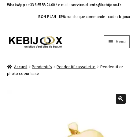
WhatsApp
: +33 6 65 55 24 00 / e-mail :
service-clients@kebijoox.fr
BON PLAN
-15
%
sur chaque commande - code :
bijoux
Aller
Aller
Menu
à
au
la
contenu
Bagues femme
navigation
Accueil
Pendentifs
Pendentif cassolette
Pendentif or
photo coeur lisse
Boucles d’Oreilles
Bracelets Femme
Colliers Femme
🔍
Pendentifs