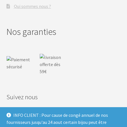
Qui sommes nous ?
Nos garanties
Suivez nous
INFO CLIENT : Pour cause de congé annuel de nos
F
I
P
T
fournisseurs jusqu'au 24 aout certain bijou peut être