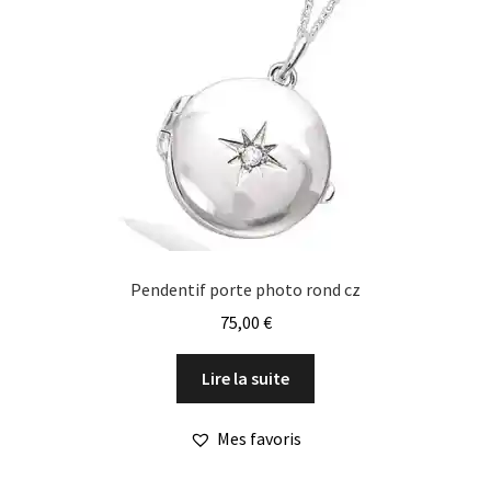
choisies
sur
la
page
du
produit
Pendentif porte photo rond cz
75,00
€
Lire la suite
Mes favoris