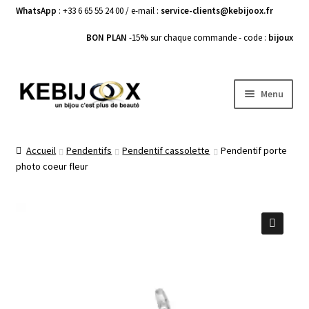
WhatsApp
: +33 6 65 55 24 00 / e-mail :
service-clients@kebijoox.fr
BON PLAN
-15
%
sur chaque commande - code :
bijoux
Aller
Aller
Menu
à
au
la
contenu
Bagues femme
navigation
Accueil
Pendentifs
Pendentif cassolette
Pendentif porte
photo coeur fleur
Boucles d’Oreilles
Bracelets Femme
Colliers Femme
🔍
Pendentifs