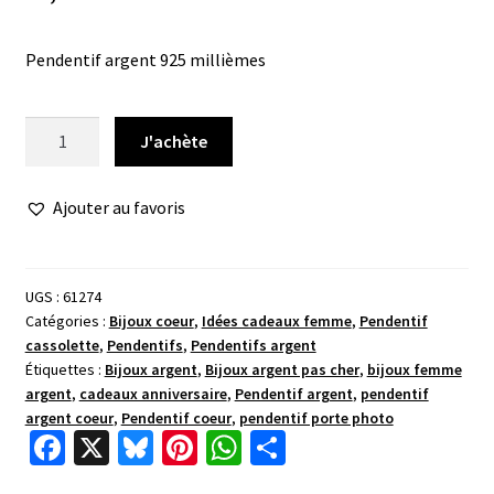
Pendentif argent 925 millièmes
quantité
J'achète
de
Pendentif
Ajouter au favoris
porte
photo
coeur
fleur
UGS :
61274
Catégories :
Bijoux coeur
,
Idées cadeaux femme
,
Pendentif
cassolette
,
Pendentifs
,
Pendentifs argent
Étiquettes :
Bijoux argent
,
Bijoux argent pas cher
,
bijoux femme
argent
,
cadeaux anniversaire
,
Pendentif argent
,
pendentif
argent coeur
,
Pendentif coeur
,
pendentif porte photo
Fa
X
Bl
Pi
W
P
ce
u
nt
h
ar