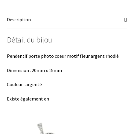
b
es
er
at
ta
o
ky
es
sA
ge
Description
o
t
p
r
k
p
Détail du bijou
Pendentif porte photo coeur motif fleur argent rhodié
Dimension :
20mm x 15mm
Couleur : argenté
Existe également en