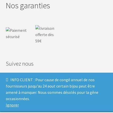
Nos garanties
Suivez nous
INFO CLIENT : Pour cause de congé annuel de nos
F
I
P
T
fournisseurs jusqu'au 24 aout certain bijou peut être
amené à manquer. Nous sommes désolés pour la gêne
a
n
i
w
occasionnées.
Ignorer
c
s
n
i
Built with Storefront & WooCommerce
.