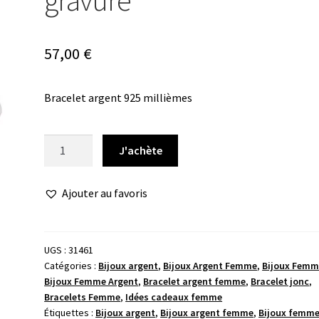
gravure
57,00
€
Bracelet argent 925 millièmes
quantité
J'achète
de
Bracelet
Ajouter au favoris
jonc
pastille
gravure
UGS :
31461
Catégories :
Bijoux argent
,
Bijoux Argent Femme
,
Bijoux Femm
Bijoux Femme Argent
,
Bracelet argent femme
,
Bracelet jonc
,
Bracelets Femme
,
Idées cadeaux femme
Étiquettes :
Bijoux argent
,
Bijoux argent femme
,
Bijoux femm