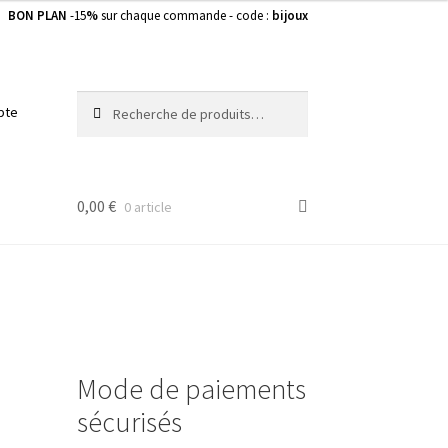
BON PLAN
-15
%
sur chaque commande - code :
bijoux
Recherche
Recherche
pte
pour :
0,00
€
0 article
Mode de paiements
sécurisés