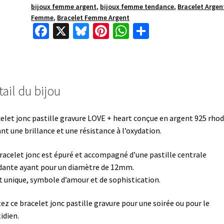
bijoux femme argent
,
bijoux femme tendance
,
Bracelet Argen
Femme
,
Bracelet Femme Argent
Fa
X
Bl
Pi
W
P
ce
u
nt
h
ar
b
es
er
at
ta
o
ky
es
sA
ge
ail du bijou
o
t
p
r
k
p
elet jonc pastille gravure LOVE + heart conçue en argent 925 rhod
ant une brillance et une résistance à l’oxydation.
racelet jonc est épuré et accompagné d’une pastille centrale
ante ayant pour un diamètre de 12mm.
st unique, symbole d’amour et de sophistication.
ez ce bracelet jonc pastille gravure pour une soirée ou pour le
idien.