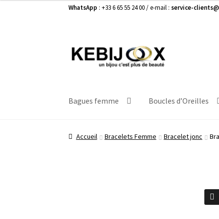
WhatsApp
: +33 6 65 55 24 00 / e-mail :
service-clients@
Aller
Aller
à
au
la
contenu
navigation
Bagues femme
Boucles d’Oreilles
Accueil
Bracelets Femme
Bracelet jonc
Bra
🔍