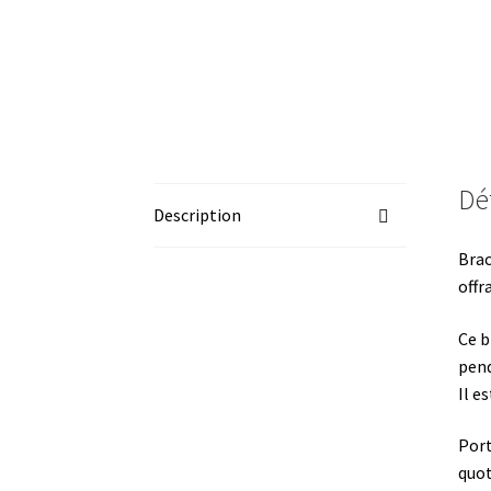
Dét
Description
Brac
offr
Ce b
pend
Il e
Port
quot