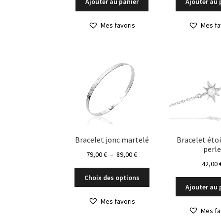
Ajouter au panier
Ajouter au 
Mes favoris
Mes fa
Bracelet jonc martelé
Bracelet étoi
perle
Plage
79,00
€
–
89,00
€
42,00
de
Ce
prix :
Choix des options
produit
79,00 €
Ajouter au 
a
à
Mes favoris
plusieurs
89,00 €
Mes fa
variations.