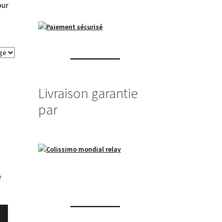
our
Livraison garantie
par
e
Ce
produit