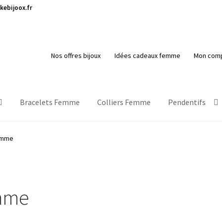
kebijoox.fr
Nos offres bijoux
Idées cadeaux femme
Mon com
Bracelets Femme
Colliers Femme
Pendentifs
femme
emme