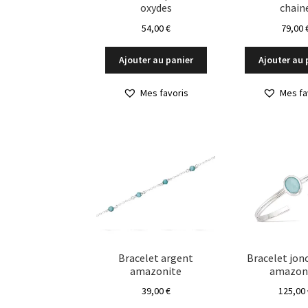
oxydes
chain
54,00
€
79,00
Ajouter au panier
Ajouter au 
Mes favoris
Mes fa
Bracelet argent
Bracelet jon
amazonite
amazon
39,00
€
125,00