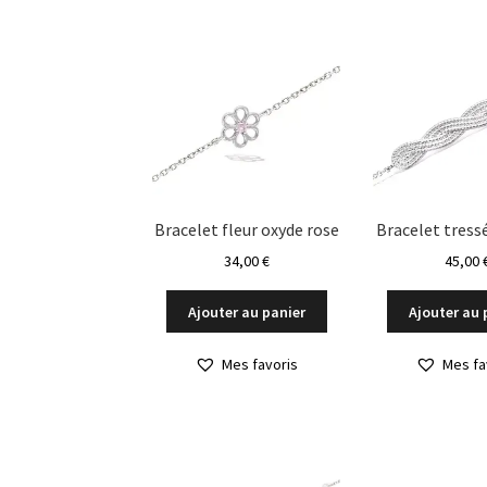
Les
options
peuvent
être
choisies
sur
la
page
du
Bracelet fleur oxyde rose
Bracelet tress
produit
34,00
€
45,00
Ajouter au panier
Ajouter au 
Mes favoris
Mes fa