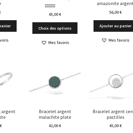
e
amazonite argen
Note
5.00
sur
€
56,00
€
45,00
€
5
Ce
panier
Ajouter au panier
Choix des options
produit
a
voris
Mes favoris
Mes favoris
plusieurs
variations.
Les
options
peuvent
être
choisies
sur
la
page
du
c argent
Bracelet argent
Bracelet argent cer
ite
malachite plate
pastilles
produit
€
42,00
€
45,00
€