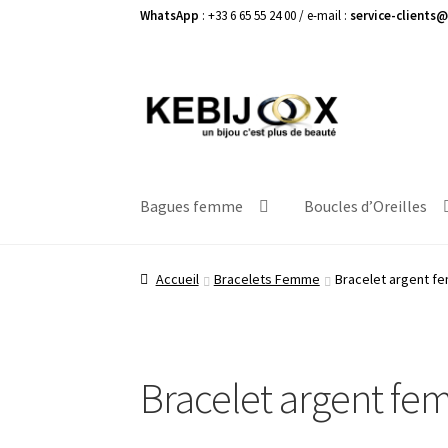
WhatsApp
: +33 6 65 55 24 00 / e-mail :
service-clients@
Aller
Aller
à
au
la
contenu
navigation
Bagues femme
Boucles d’Oreilles
Accueil
Bracelets Femme
Bracelet argent 
Bracelet argent f