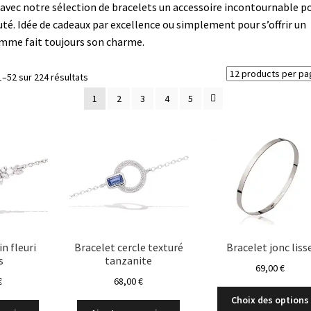
avec notre sélection de bracelets un accessoire incontournable p
té. Idée de cadeaux par excellence ou simplement pour s’offrir un
emme fait toujours son charme.
Trié
1–52 sur 224 résultats
du
1
2
3
4
5
plus
récent
au
plus
ancien
in fleuri
Bracelet cercle texturé
Bracelet jonc liss
s
tanzanite
69,00
€
€
68,00
€
Choix des options