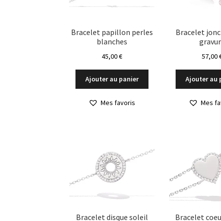
Bracelet papillon perles
Bracelet jonc
blanches
gravu
45,00
€
57,00
Ajouter au panier
Ajouter au 
Mes favoris
Mes fa
Bracelet disque soleil
Bracelet coeu