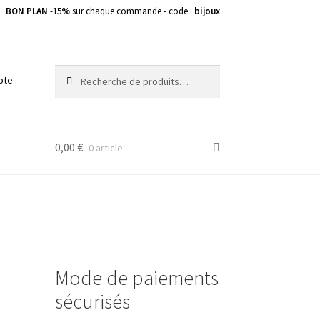
BON PLAN
-15
%
sur chaque commande - code :
bijoux
Recherche
Recherche
pte
pour :
0,00
€
0 article
Mode de paiements
sécurisés