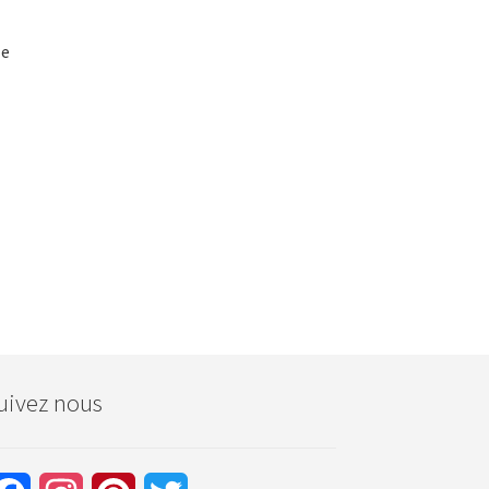
le
uivez nous