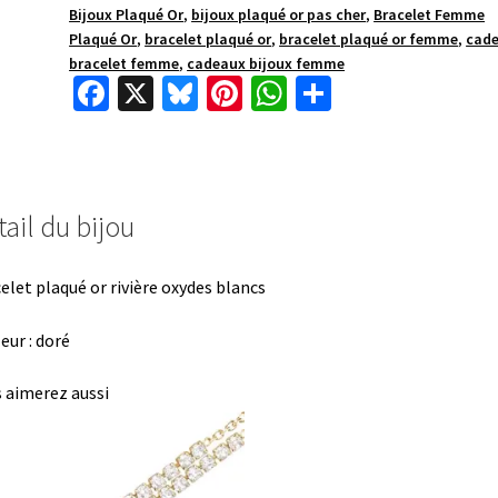
Bijoux Plaqué Or
,
bijoux plaqué or pas cher
,
Bracelet Femme
Plaqué Or
,
bracelet plaqué or
,
bracelet plaqué or femme
,
cad
bracelet femme
,
cadeaux bijoux femme
Fa
X
Bl
Pi
W
P
ce
u
nt
h
ar
b
es
er
at
ta
o
ky
es
sA
ge
ail du bijou
o
t
p
r
k
p
elet plaqué or rivière oxydes blancs
eur : doré
 aimerez aussi