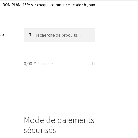
BON PLAN
-15
%
sur chaque commande - code :
bijoux
Recherche
Recherche
pte
pour :
0,00
€
0 article
Mode de paiements
sécurisés