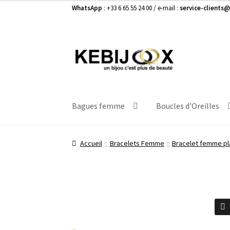
WhatsApp
: +33 6 65 55 24 00 / e-mail :
service-clients@
Aller
Aller
à
au
la
contenu
navigation
Bagues femme
Boucles d’Oreilles
Accueil
Bracelets Femme
Bracelet femme pl
🔍