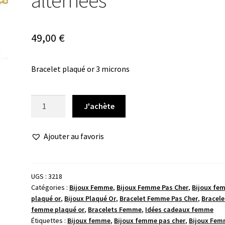
alternées
49,00
€
Bracelet plaqué or 3 microns
quantité
J'achète
de
Bracelet
Ajouter au favoris
or
pampilles
alternées
UGS :
3218
Catégories :
Bijoux Femme
,
Bijoux Femme Pas Cher
,
Bijoux fe
plaqué or
,
Bijoux Plaqué Or
,
Bracelet Femme Pas Cher
,
Bracele
femme plaqué or
,
Bracelets Femme
,
Idées cadeaux femme
Étiquettes :
Bijoux femme
,
Bijoux femme pas cher
,
Bijoux Fe