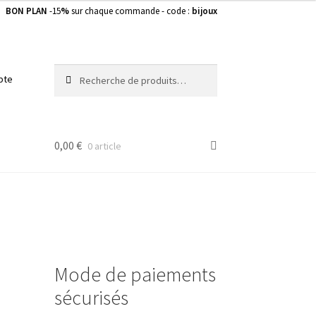
BON PLAN
-15
%
sur chaque commande - code :
bijoux
Recherche
Recherche
pte
pour :
0,00
€
0 article
Mode de paiements
sécurisés