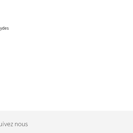
xydes
uivez nous