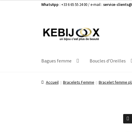
WhatsApp
: +33 6 65 55 24 00 / e-mail :
service-clients@
Aller
Aller
à
au
la
contenu
navigation
Bagues femme
Boucles d’Oreilles
Accueil
Bracelets Femme
Bracelet femme pl
🔍