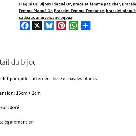
Plaqué Or
,
Bijoux Plaqué Or
,
Bracelet femme pas cher
,
Bracele
Femme Plaqué Or
,
Bracelet Femme Tendance
,
bracelet plaqué
cadeaux anniversaire bijoux
Fa
X
Bl
Pi
W
P
ce
u
nt
h
ar
b
es
er
at
ta
o
ky
es
sA
ge
ail du bijou
o
t
p
r
k
p
elet pampilles alternées lisse et oxydes blancs
nsion : 16cm + 2cm
eur : doré
te également en