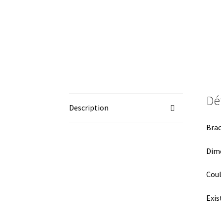
Dét
Description
Brac
Dime
Coul
Exis