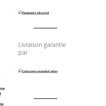
Livraison garantie
par
mme
t
mme