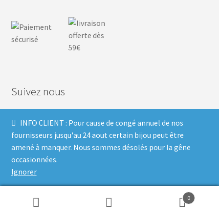
Suivez nous
INFO CLIENT : Pour cause de congé annuel de nos
F
I
P
T
fournisseurs jusqu'au 24 aout certain bijou peut être
amené à manquer. Nous sommes désolés pour la gêne
a
n
i
w
occasionnées.
Ignorer
c
s
n
i
Built with Storefront & WooCommerce
.
e
t
t
t
0
Recherche
Recherche
b
a
e
t