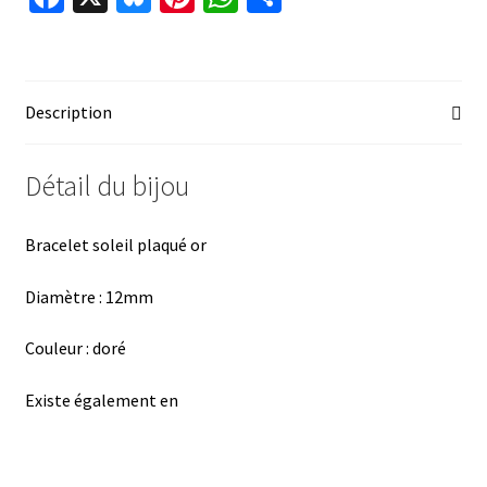
ce
u
nt
h
ar
b
es
er
at
ta
o
ky
es
sA
ge
Description
o
t
p
r
k
p
Détail du bijou
Bracelet soleil plaqué or
Diamètre : 12mm
Couleur : doré
Existe également en