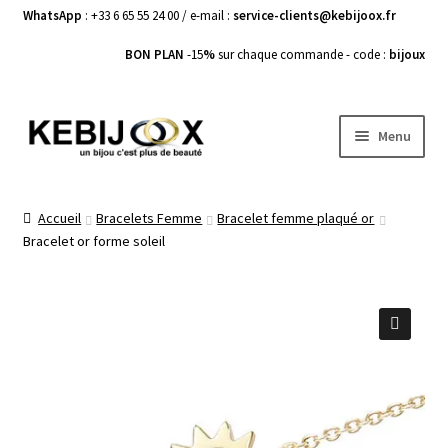
WhatsApp
: +33 6 65 55 24 00 / e-mail :
service-clients@kebijoox.fr
BON PLAN
-15
%
sur chaque commande - code :
bijoux
Aller
Aller
Menu
à
au
la
contenu
Bagues femme
navigation
Accueil
Bracelets Femme
Bracelet femme plaqué or
Bracelet or forme soleil
Boucles d’Oreilles
Bracelets Femme
Colliers Femme
🔍
Pendentifs