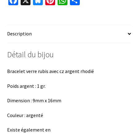
Fa
X
Bl
Pi
W
P
ce
u
nt
h
ar
b
es
er
at
ta
o
ky
es
sA
ge
Description
o
t
p
r
k
p
Détail du bijou
Bracelet verre rubis avec cz argent rhodié
Poids argent : 1 gr.
Dimension : 9mm x 16mm
Couleur : argenté
Existe également en