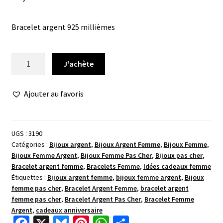
Bracelet argent 925 millièmes
quantité
J'achète
de
Bracelet
Ajouter au favoris
argent
verre
rubis
UGS :
3190
Catégories :
Bijoux argent
,
Bijoux Argent Femme
,
Bijoux Femme
,
Bijoux Femme Argent
,
Bijoux Femme Pas Cher
,
Bijoux pas cher
,
Bracelet argent femme
,
Bracelets Femme
,
Idées cadeaux femme
Étiquettes :
Bijoux argent femme
,
bijoux femme argent
,
Bijoux
femme pas cher
,
Bracelet Argent Femme
,
bracelet argent
femme pas cher
,
Bracelet Argent Pas Cher
,
Bracelet Femme
Argent
,
cadeaux anniversaire