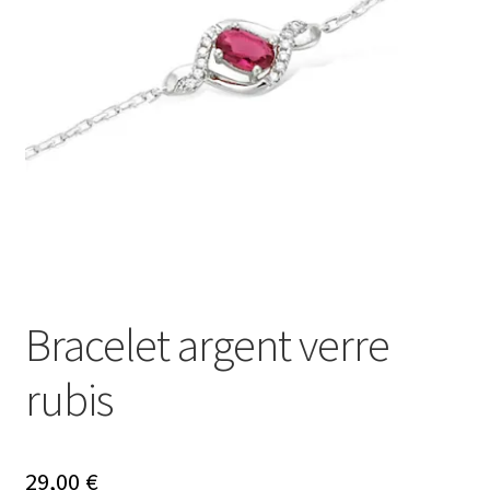
Ouvrir
Mon compte
le
menu
Nos offres bijoux
enfant
Bracelet argent verre
rubis
29,00
€