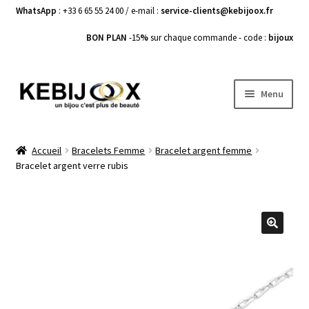
WhatsApp
: +33 6 65 55 24 00 / e-mail :
service-clients@kebijoox.fr
BON PLAN
-15
%
sur chaque commande - code :
bijoux
Aller
Aller
Menu
à
au
la
contenu
Bagues femme
navigation
Accueil
Bracelets Femme
Bracelet argent femme
Bracelet argent verre rubis
Boucles d’Oreilles
Bracelets Femme
Colliers Femme
🔍
Pendentifs