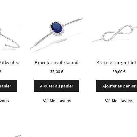
Milky bleu
Bracelet ovale saphir
Bracelet argent inf
€
38,00
€
39,00
€
panier
Ajouter au panier
Ajouter au panier
voris
Mes favoris
Mes favoris