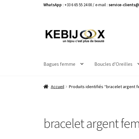
WhatsApp
: +33 6 65 55 24 00 / e-mail :
service-clients@
Aller
Aller
à
au
la
contenu
navigation
Bagues femme
Boucles d’Oreilles
Accueil
Produits identifiés “bracelet argent
bracelet argent fe