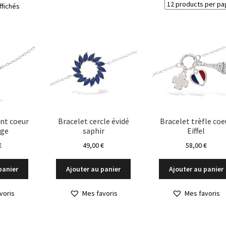
Trié
ffichés
du
plus
récent
au
plus
ancien
nt coeur
Bracelet cercle évidé
Bracelet trèfle coe
age
saphir
Eiffel
€
49,00
€
58,00
€
panier
Ajouter au panier
Ajouter au panier
voris
Mes favoris
Mes favoris