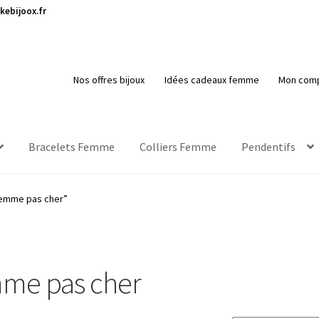
kebijoox.fr
Nos offres bijoux
Idées cadeaux femme
Mon com
Bracelets Femme
Colliers Femme
Pendentifs
 femme pas cher”
mme pas cher