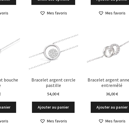
produit
a
voris
Mes favoris
Mes favoris
plusieurs
variations.
Les
options
peuvent
être
choisies
sur
la
page
du
nt bouche
Bracelet argent cercle
Bracelet argent ann
e
pastille
entremêlé
produit
€
54,00
€
36,00
€
panier
Ajouter au panier
Ajouter au panier
voris
Mes favoris
Mes favoris