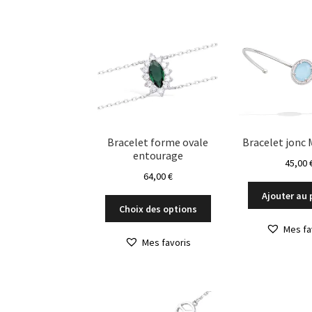
Bracelet forme ovale
Bracelet jonc 
entourage
45,00
64,00
€
Ajouter au 
Ce
Choix des options
produit
Mes fa
a
Mes favoris
plusieurs
variations.
Les
options
peuvent