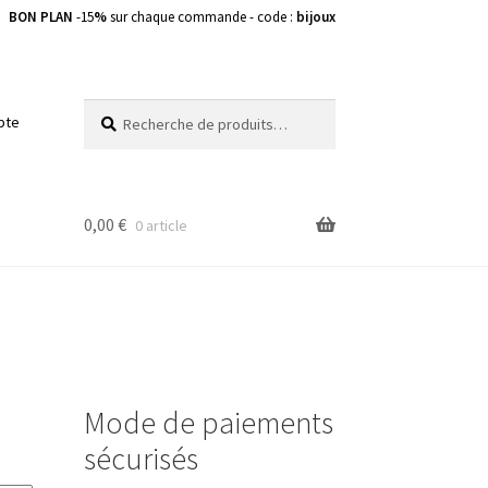
BON PLAN
-15
%
sur chaque commande - code :
bijoux
Recherche
Recherche
pte
pour :
0,00
€
0 article
Mode de paiements
sécurisés