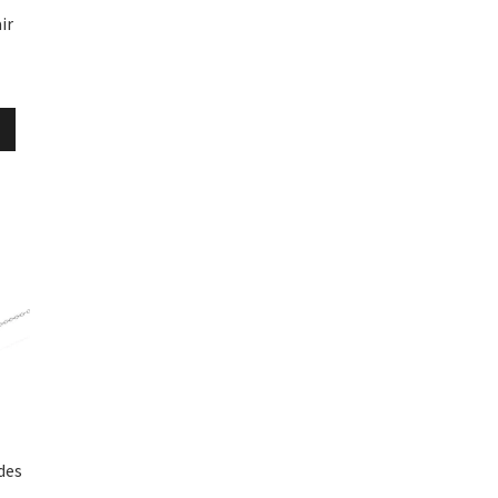
ir
des