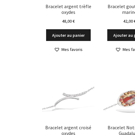
Bracelet argent trèfle
Bracelet gou
oxydes
marin
48,00
€
42,00
Ajouter au panier
Ajouter au 
Mes favoris
Mes fa
Bracelet argent croisé
Bracelet No
oxydes
Guadal