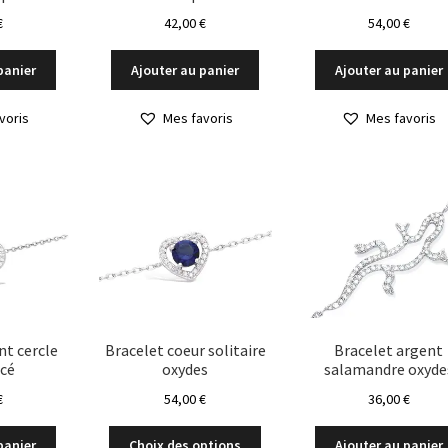
€
42,00
€
54,00
€
panier
Ajouter au panier
Ajouter au panier
voris
Mes favoris
Mes favoris
nt cercle
Bracelet coeur solitaire
Bracelet argent
acé
oxydes
salamandre oxyde
€
54,00
€
36,00
€
Ce
panier
Choix des options
Ajouter au panier