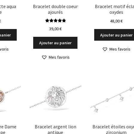
du
tte aqua
Bracelet double coeur
Bracelet motif écla
e
ajourés
oxydes
produit
€
48,00
€
Note
5.00
sur
39,00
€
5
panier
Ajouter au panier
Ajouter au panier
voris
Mes favoris
Mes favoris
tre Dame
Bracelet argent lion
Bracelet étoiles oxy
upe
antique
zirconium