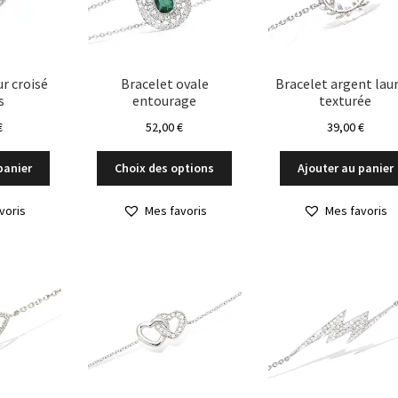
r croisé
Bracelet ovale
Bracelet argent laur
s
entourage
texturée
€
52,00
€
39,00
€
Ce
panier
Choix des options
Ajouter au panier
produit
a
voris
Mes favoris
Mes favoris
plusieurs
variations.
Les
options
peuvent
être
choisies
sur
la
page