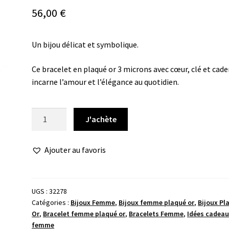
56,00
€
Un bijou délicat et symbolique.
Ce bracelet en plaqué or 3 microns avec cœur, clé et cad
incarne l’amour et l’élégance au quotidien.
quantité
J'achète
de
Bracelet
Ajouter au favoris
coeur
clé
lisse
UGS :
32278
Catégories :
Bijoux Femme
,
Bijoux femme plaqué or
,
Bijoux Pl
Or
,
Bracelet femme plaqué or
,
Bracelets Femme
,
Idées cadea
femme