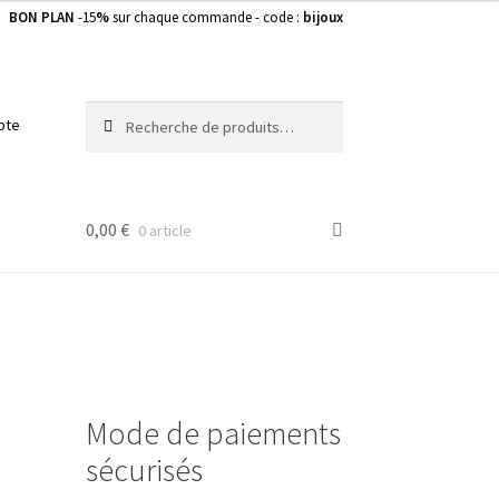
BON PLAN
-15
%
sur chaque commande - code :
bijoux
Recherche
Recherche
pte
pour :
0,00
€
0 article
Mode de paiements
sécurisés