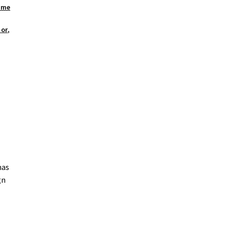
mme
 or
,
nas
gn