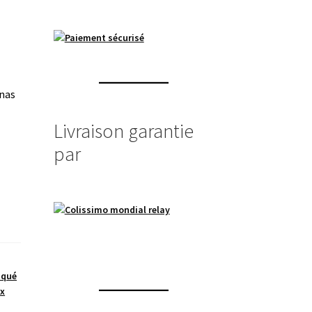
enas
Livraison garantie
par
aqué
ux