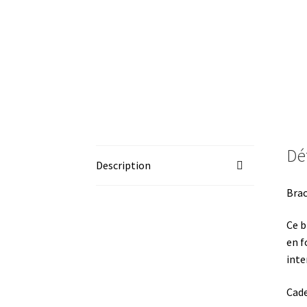
Dét
Description
Brac
Ce b
en f
inte
Cade