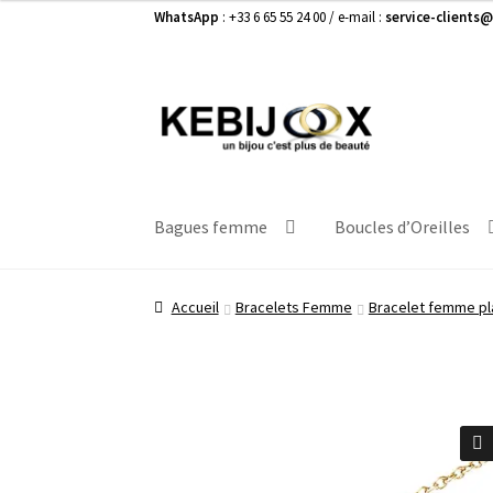
WhatsApp
: +33 6 65 55 24 00 / e-mail :
service-clients@
Aller
Aller
à
au
la
contenu
navigation
Bagues femme
Boucles d’Oreilles
Accueil
Bracelets Femme
Bracelet femme pl
🔍