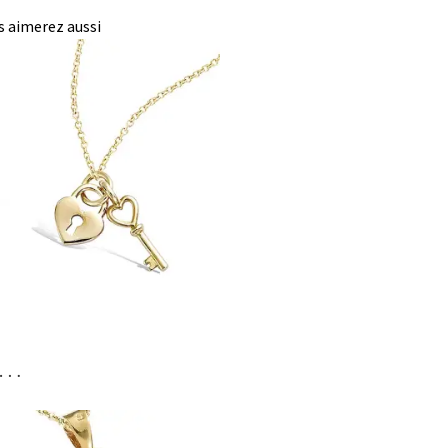
 aimerez aussi
i…