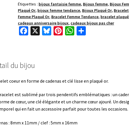
Étiquettes :
bijoux fantaisie femme
,
Bijoux femme
,
Bijoux Fe
Plaqué Or
,
bijoux femme tendance
,
Bijoux Plaqué Or
,
Bracelet
Femme Plaqué Or
,
Bracelet Femme Tendance
,
bracelet plaqué
cadeaux anniversaire bijoux
,
cadeaux bijoux pas cher
Fa
X
Bl
Pi
W
P
ce
u
nt
h
ar
b
es
er
at
ta
o
ky
es
sA
ge
ail du bijou
o
t
p
r
k
p
elet coeur en forme de cadenas et clé lisse en plaqué or.
racelet est sublimé par trois pendentifs emblématiques : un cade
orme de cœur, une clé élégante et un charme cœur ajouré. Un desi
mporel qui en fait un accessoire parfait pour toutes les occasions.
nas : 8mm x 11mm / clef : 5mm x 16mm