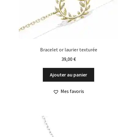
la
page
du
produit
Bracelet or laurier texturée
39,00
€
Ajouter au panier
Mes favoris