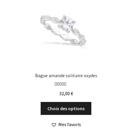
peuvent
être
choisies
sur
la
page
du
produit
Bague amande solitaire oxydes
Note
5.00
sur
32,00
€
5
Ce
Choix des options
produit
a
Mes favoris
plusieurs