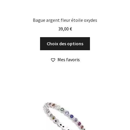
Bague argent fleur étoile oxydes
39,00
€
Ce
Choix des options
produit
a
Mes favoris
plusieurs
variations.
Les
options
peuvent
être
choisies
sur
la
page