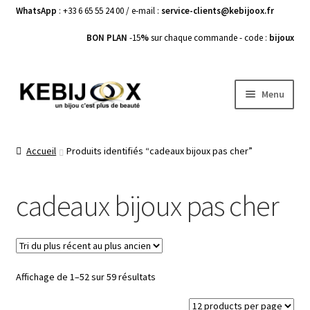
WhatsApp
: +33 6 65 55 24 00 / e-mail :
service-clients@kebijoox.fr
BON PLAN
-15
%
sur chaque commande - code :
bijoux
Aller
Aller
Menu
à
au
la
contenu
Bagues femme
navigation
Accueil
Produits identifiés “cadeaux bijoux pas cher”
Boucles d’Oreilles
cadeaux bijoux pas cher
Bracelets Femme
Colliers Femme
Trié
Affichage de 1–52 sur 59 résultats
Pendentifs
du
plus