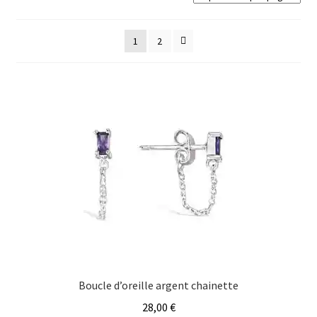
Mon compte
récent
au
1
2
Nos offres bijoux
plus
ancien
Boucle d’oreille argent chainette
28,00
€