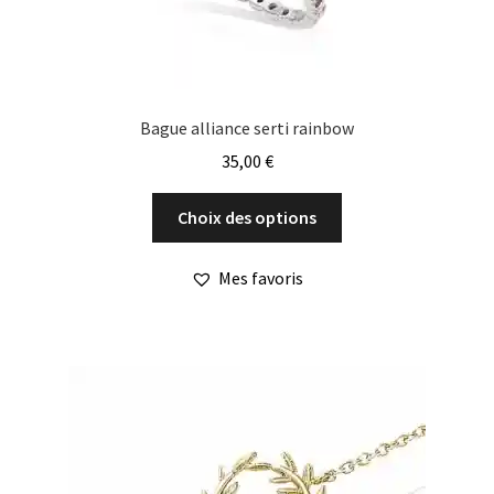
du
produit
Bague alliance serti rainbow
35,00
€
Ce
Choix des options
produit
a
Mes favoris
plusieurs
variations.
Les
options
peuvent
être
choisies
sur