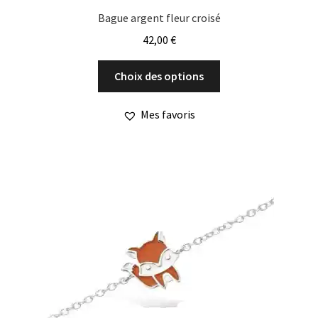
Bague argent fleur croisé
42,00
€
Ce
Choix des options
produit
a
Mes favoris
plusieurs
variations.
Les
options
peuvent
être
choisies
sur
la
page
du
produit