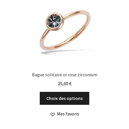
Bague solitaire or rose zirconium
25,00
€
Ce
Choix des options
produit
a
Mes favoris
plusieurs
variations.