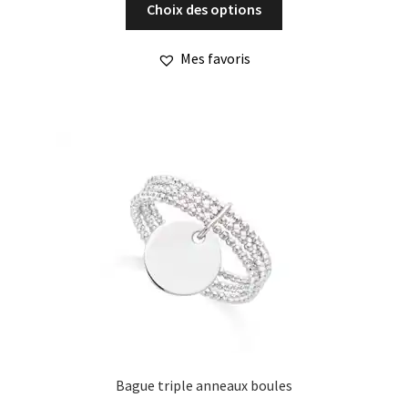
Choix des options
produit
a
Mes favoris
plusieurs
variations.
Les
options
peuvent
être
choisies
sur
la
page
du
produit
Bague triple anneaux boules