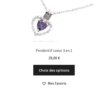
Pendentif coeur 3 en 1
29,00
€
Ce
Choix des options
produit
a
Mes favoris
plusieurs
variations.
Les
options