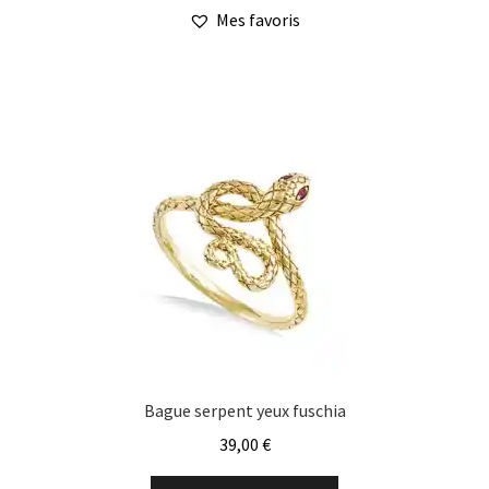
Mes favoris
Bague serpent yeux fuschia
39,00
€
Ce