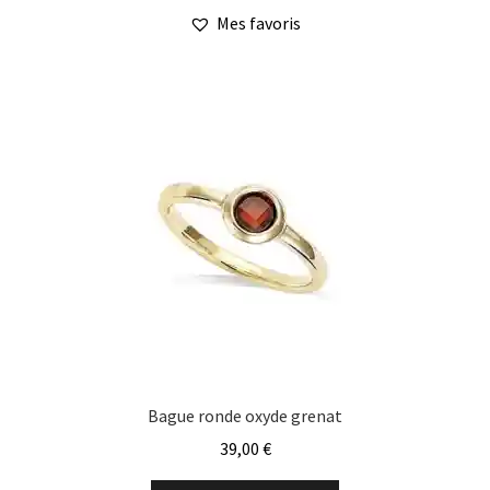
a
Mes favoris
plusieurs
variations.
Les
options
peuvent
être
choisies
sur
la
page
du
produit
Bague ronde oxyde grenat
39,00
€