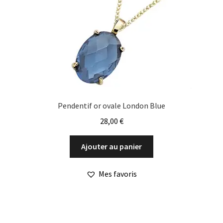
choisies
sur
la
page
du
produit
Pendentif or ovale London Blue
28,00
€
Ajouter au panier
Mes favoris