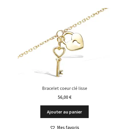
Les
options
peuvent
être
choisies
sur
la
page
du
produit
Bracelet coeur clé lisse
56,00
€
Ajouter au panier
Mes favoris