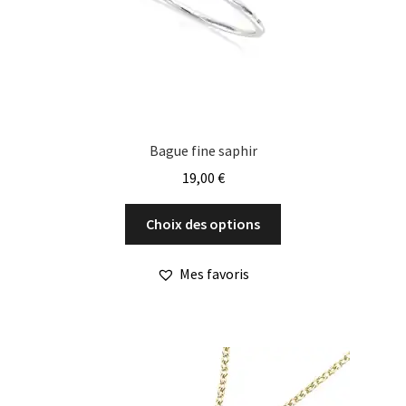
Bague fine saphir
19,00
€
Ce
Choix des options
produit
a
Mes favoris
plusieurs
variations.
Les
options
peuvent
être