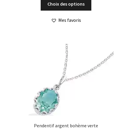
Ce
Choix des options
produit
a
Mes favoris
plusieurs
variations.
Les
options
peuvent
être
choisies
sur
la
page
du
produit
Pendentif argent bohème verte