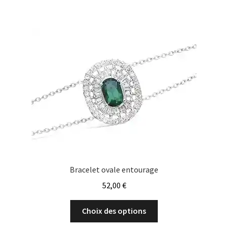
variations.
Les
options
peuvent
être
choisies
sur
la
page
du
produit
Bracelet ovale entourage
52,00
€
Ce
Choix des options
produit