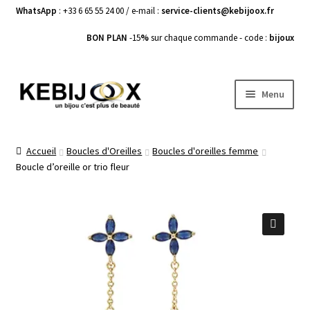
WhatsApp
: +33 6 65 55 24 00 / e-mail :
service-clients@kebijoox.fr
BON PLAN
-15
%
sur chaque commande - code :
bijoux
Aller
Aller
Menu
à
au
la
contenu
Bagues femme
navigation
Accueil
Boucles d'Oreilles
Boucles d'oreilles femme
Boucle d’oreille or trio fleur
Boucles d’Oreilles
Bracelets Femme
Colliers Femme
🔍
Pendentifs