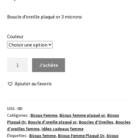
Boucle d’oreille plaqué or 3 microns
Couleur
quantité
J'achète
de
Boucle
Ajouter au favoris
d'oreille
or
trio
fleur
UGS :
ND
Catégories :
Bijoux Femme
,
Bijoux femme plaqué or
,
Bijoux
Plaqué Or
,
Boucle d'oreille plaqué or
,
Boucles d'Oreilles
,
Boucles
d'oreilles femme
,
Idées cadeaux femme
Étiquettes :
Bijoux femme
,
Bijoux Femme Plaqué Or
,
bijoux