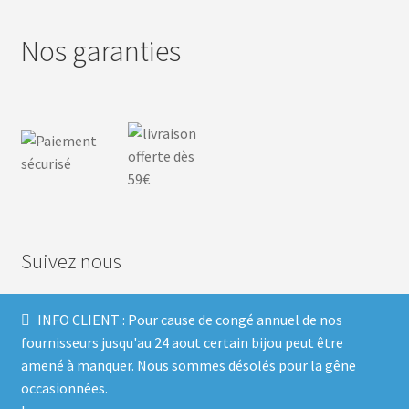
Nos garanties
Suivez nous
INFO CLIENT : Pour cause de congé annuel de nos
F
I
P
T
fournisseurs jusqu'au 24 aout certain bijou peut être
amené à manquer. Nous sommes désolés pour la gêne
a
n
i
w
occasionnées.