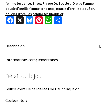
femme tendance
,
Bijoux Plaqué Or
,
Boucle d'Oreille Femme
,
boucle d'oreille femme tendance
,
Boucle d'oreille plaqué or
,
boucles d'oreilles pendantes plaqué or
Fa
X
Bl
Pi
W
P
ce
u
nt
h
ar
b
es
er
at
ta
o
ky
es
sA
ge
Description
o
t
p
r
k
p
Informations complémentaires
Détail du bijou
Boucle d’oreille pendante trio fleur plaqué or
Couleur : doré