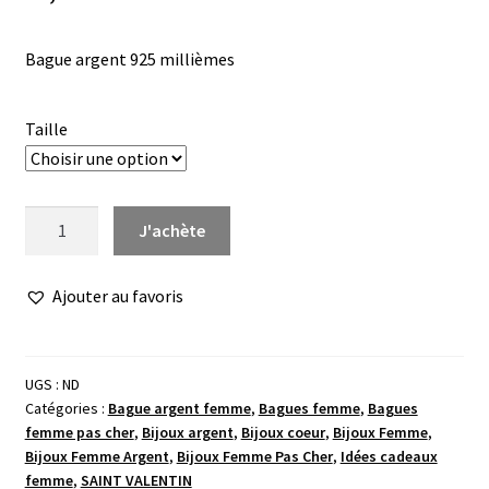
Bague argent 925 millièmes
Taille
quantité
J'achète
de
Bague
Ajouter au favoris
argent
coeur
ajouré
oxydes
UGS :
ND
Catégories :
Bague argent femme
,
Bagues femme
,
Bagues
femme pas cher
,
Bijoux argent
,
Bijoux coeur
,
Bijoux Femme
,
Bijoux Femme Argent
,
Bijoux Femme Pas Cher
,
Idées cadeaux
femme
,
SAINT VALENTIN