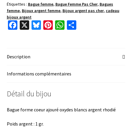
Étiquettes :
Bague femme
,
Bague Femme Pas Cher
,
Bagues
femme
,
Bijoux argent femme
,
Bijoux argent pas cher
,
cadeau
bijoux argent
Fa
X
Bl
Pi
W
P
ce
u
nt
h
ar
b
es
er
at
ta
o
ky
es
sA
ge
Description
o
t
p
r
k
p
Informations complémentaires
Détail du bijou
Bague forme coeur ajouré oxydes blancs argent rhodié
Poids argent : 1 gr.