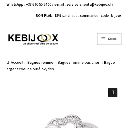
WhatsApp
: +33 6 65 55 24 00 / e-mail :
service-clients@kebijoox.fr
BON PLAN
-15
%
sur chaque commande - code :
bijoux
Aller
Aller
Menu
à
au
la
contenu
Bagues femme
navigation
Accueil
Bagues femme
Bagues femme pas cher
Bague
argent coeur ajouré oxydes
Boucles d’Oreilles
Bracelets Femme
Colliers Femme
🔍
Pendentifs