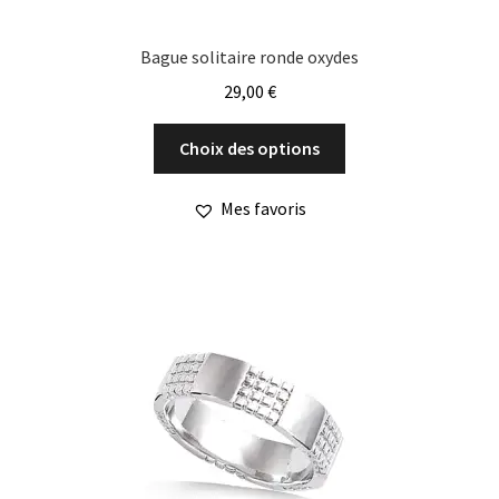
Bague solitaire ronde oxydes
29,00
€
Ce
Choix des options
produit
a
Mes favoris
plusieurs
variations.
Les
options
peuvent
être
choisies
sur
la
page
du