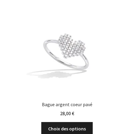
variations.
Les
options
peuvent
être
choisies
sur
la
page
du
produit
Bague argent coeur pavé
28,00
€
Ce
Choix des options
produit