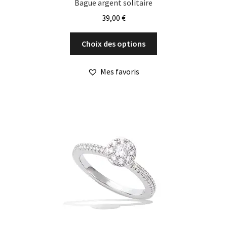
Bague argent solitaire
39,00
€
Ce
Choix des options
produit
a
Mes favoris
plusieurs
variations.
Les
options
peuvent
être
choisies
sur
la
page
du
produit