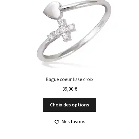
Bague coeur lisse croix
39,00
€
Ce
Choix des options
produit
a
Mes favoris
plusieurs
variations.