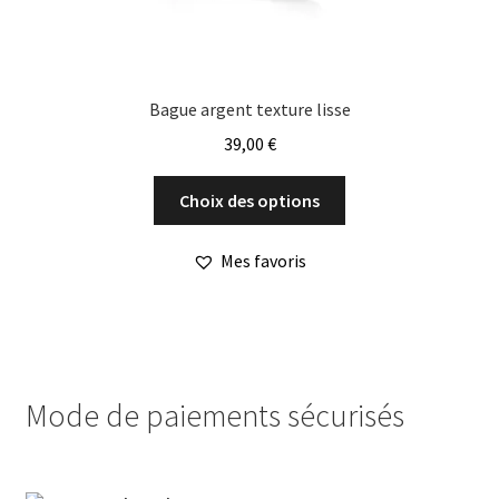
produit
Bague argent texture lisse
39,00
€
Ce
Choix des options
produit
a
Mes favoris
plusieurs
variations.
Les
options
peuvent
Mode de paiements sécurisés
être
choisies
sur
la