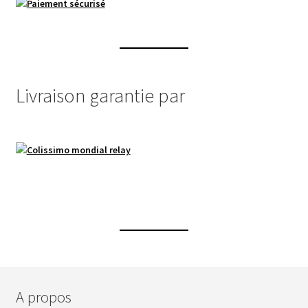
page
du
produit
Livraison garantie par
A propos