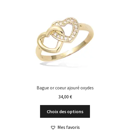
Les
options
peuvent
être
choisies
sur
la
page
du
produit
Bague or coeur ajouré oxydes
34,00
€
Ce
Choix des options
produit
a
Mes favoris
plusieurs