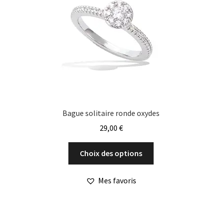
être
choisies
sur
la
page
du
produit
Bague solitaire ronde oxydes
29,00
€
Ce
Choix des options
produit
a
Mes favoris
plusieurs
variations.
Les