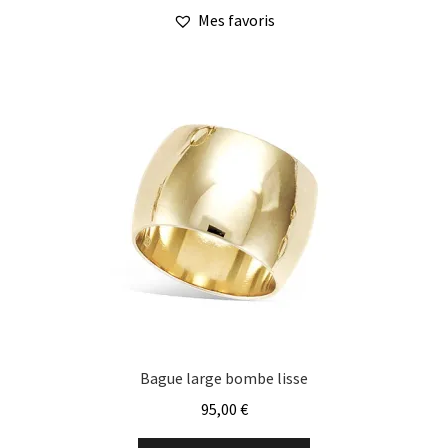
a
Mes favoris
plusieurs
variations.
Les
options
peuvent
être
choisies
sur
la
page
du
produit
Bague large bombe lisse
95,00
€