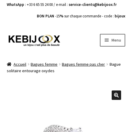
WhatsApp
: +33 6 65 55 24 00 / e-mail :
service-clients@kebijoox.fr
BON PLAN
-15
%
sur chaque commande - code :
bijoux
Aller
Aller
Menu
à
au
la
contenu
Bagues femme
navigation
Accueil
Bagues femme
Bagues femme pas cher
Bague
solitaire entourage oxydes
Boucles d’Oreilles
Bracelets Femme
Colliers Femme
🔍
Pendentifs