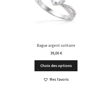
Bague argent solitaire
39,00
€
Ce
Choix des options
produit
a
Mes favoris
plusieurs
variations.
Les
options
peuvent