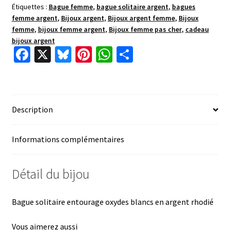
Étiquettes :
Bague femme
,
bague solitaire argent
,
bagues
femme argent
,
Bijoux argent
,
Bijoux argent femme
,
Bijoux
femme
,
bijoux femme argent
,
Bijoux femme pas cher
,
cadeau
bijoux argent
Fa
X
Bl
Pi
W
P
ce
u
nt
h
ar
b
es
er
at
ta
o
ky
es
sA
ge
Description
o
t
p
r
k
p
Informations complémentaires
Détail du bijou
Bague solitaire entourage oxydes blancs en argent rhodié
Vous aimerez aussi