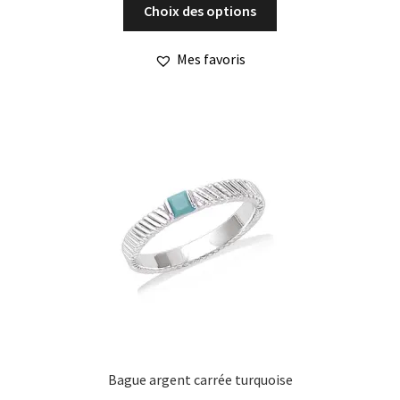
Ce
Choix des options
produit
a
Mes favoris
plusieurs
variations.
Les
options
peuvent
être
choisies
sur
la
page
du
produit
Bague argent carrée turquoise