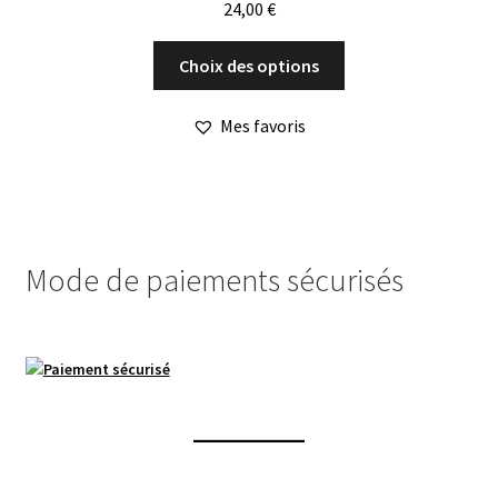
24,00
€
Ce
Choix des options
produit
a
Mes favoris
plusieurs
variations.
Les
options
peuvent
Mode de paiements sécurisés
être
choisies
sur
la
page
du
produit