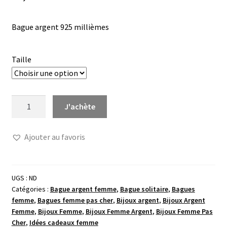
Bague argent 925 millièmes
Taille
quantité
J'achète
de
Bague
Ajouter au favoris
solitaire
entourage
oxydes
UGS :
ND
Catégories :
Bague argent femme
,
Bague solitaire
,
Bagues
femme
,
Bagues femme pas cher
,
Bijoux argent
,
Bijoux Argent
Femme
,
Bijoux Femme
,
Bijoux Femme Argent
,
Bijoux Femme Pas
Cher
,
Idées cadeaux femme