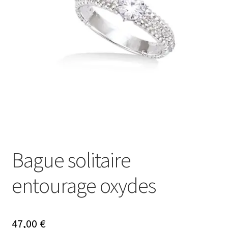
Ouvrir
Mon compte
le
menu
Nos offres bijoux
enfant
Bague solitaire
entourage oxydes
47,00
€