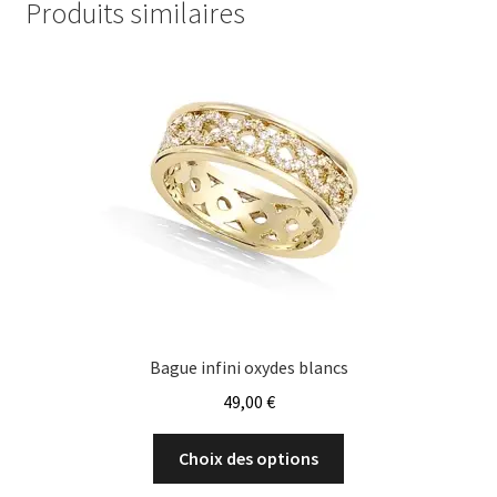
options
Produits similaires
peuvent
être
choisies
sur
la
page
du
produit
Bague infini oxydes blancs
49,00
€
Ce
Choix des options
produit