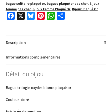
bague solitaire plaqué or
,
bagues plaqué or pas cher
,
Bijoux
femme pas cher
,
Bijoux Femme Plaqué Or
,
Bijoux Plaqué Or
Fa
X
Bl
Pi
W
P
ce
u
nt
h
ar
b
es
er
at
ta
o
ky
es
sA
ge
Description
o
t
p
r
k
p
Informations complémentaires
Détail du bijou
Bague trilogie oxydes blancs plaqué or
Couleur : doré
Existe également en