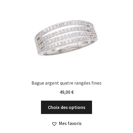
options
peuvent
être
choisies
sur
la
page
du
produit
Bague argent quatre rangées fines
49,00
€
Ce
Choix des options
produit
a
Mes favoris
plusieurs