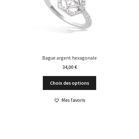
Bague argent hexagonale
34,00
€
Ce
Choix des options
produit
a
Mes favoris
plusieurs
variations.
Les
options
peuvent