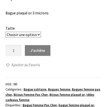
Bague plaqué or 3 microns
Taille
quantité
J'achète
de
Bague
Ajouter au favoris
or
trilogie
oxydes
blancs
UGS :
ND
Catégories :
Bague solitaire
,
Bagues femme
,
Bagues femme pas
cher
,
Bijoux Femme Pas Cher
,
Bijoux femme plaqué or
,
Idées
cadeaux femme
Étiquettes :
Bague Femme Pas Cher
,
bague femme plaqué or
,