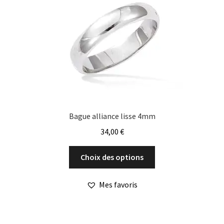
être
choisies
sur
la
page
du
produit
Bague alliance lisse 4mm
34,00
€
Ce
Choix des options
produit
a
Mes favoris
plusieurs
variations.
Les