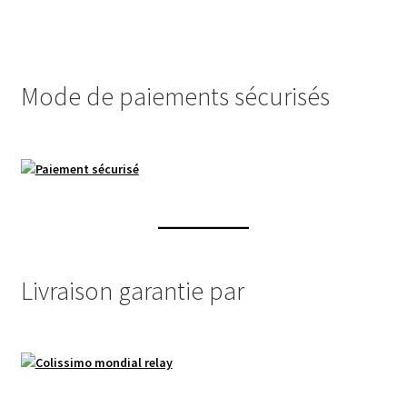
variations.
Les
options
peuvent
Mode de paiements sécurisés
être
choisies
sur
la
page
du
produit
Livraison garantie par