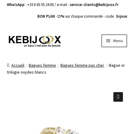
WhatsApp
: +33 6 65 55 24 00 / e-mail :
service-clients@kebijoox.fr
BON PLAN
-15
%
sur chaque commande - code :
bijoux
Aller
Aller
Menu
à
au
la
contenu
Bagues femme
navigation
Accueil
Bagues femme
Bagues femme pas cher
Bague or
trilogie oxydes blancs
Boucles d’Oreilles
Bracelets Femme
Colliers Femme
🔍
Pendentifs