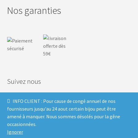
Nos garanties
Suivez nous
INFO CLIENT : Pour cause de congé annuel de nos
F
I
P
T
fournisseurs jusqu'au 24 aout certain bijou peut être
amené à manquer. Nous sommes désolés pour la gêne
a
n
i
w
occasionnées.
Ignorer
c
s
n
i