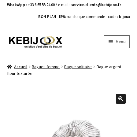
WhatsApp
: +33 6 65 55 24 00 / e-mail :
service-clients@kebijoox.fr
BON PLAN
-15
%
sur chaque commande - code :
bijoux
Aller
Aller
Menu
à
au
la
contenu
Bagues femme
navigation
Accueil
Bagues femme
Bague solitaire
Bague argent
fleur texturée
Boucles d’Oreilles
Bracelets Femme
Colliers Femme
🔍
Pendentifs