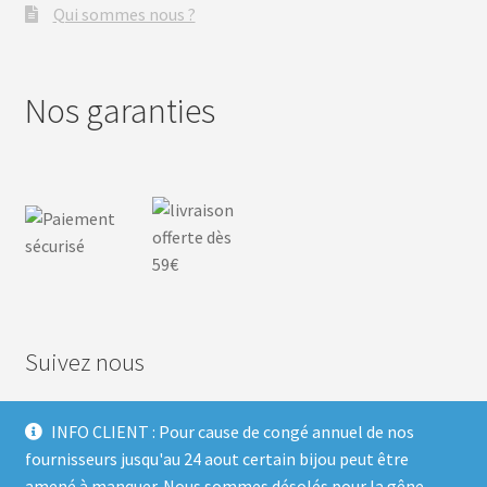
Qui sommes nous ?
Nos garanties
Suivez nous
INFO CLIENT : Pour cause de congé annuel de nos
F
I
P
T
fournisseurs jusqu'au 24 aout certain bijou peut être
amené à manquer. Nous sommes désolés pour la gêne