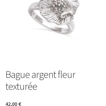
Ouvrir
Mon compte
le
menu
Nos offres bijoux
enfant
Bague argent fleur
texturée
42,00
€