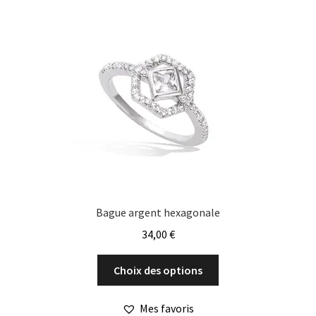
Les
options
peuvent
être
choisies
sur
la
page
du
produit
Bague argent hexagonale
34,00
€
Ce
Choix des options
produit
a
Mes favoris
plusieurs