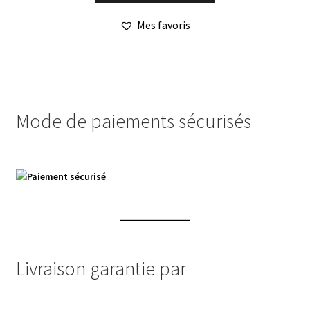
a
Mes favoris
plusieurs
variations.
Les
options
peuvent
Mode de paiements sécurisés
être
choisies
sur
la
page
du
produit
Livraison garantie par