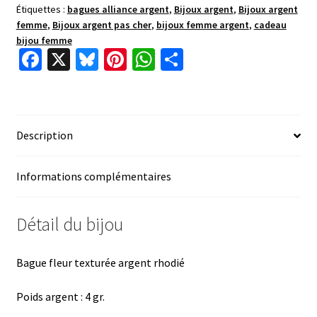
Étiquettes :
bagues alliance argent
,
Bijoux argent
,
Bijoux argent
femme
,
Bijoux argent pas cher
,
bijoux femme argent
,
cadeau
bijou femme
Fa
X
Bl
Pi
W
P
ce
u
nt
h
ar
b
es
er
at
ta
o
ky
es
sA
ge
Description
o
t
p
r
k
p
Informations complémentaires
Détail du bijou
Bague fleur texturée argent rhodié
Poids argent : 4 gr.