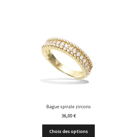
variations.
Les
options
peuvent
être
choisies
sur
la
page
du
produit
Bague spirale zircons
36,00
€
Ce
Choix des options
produit