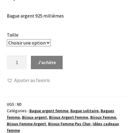
Bague argent 925 millièmes
Taille
quantité
J'achète
de
Bague
Ajouter au favoris
argent
fleur
texturée
UGS :
ND
Catégories :
Bague argent femme
,
Bague solitaire
,
Bagues
femme
,
Bijoux argent
,
Bijoux Argent Femme
,
Bijoux Femme
,
Bijoux Femme Argent
,
Bijoux Femme Pas Cher
,
Idées cadeaux
femme