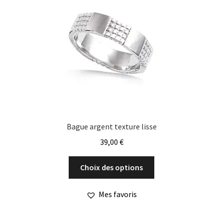
Bague argent texture lisse
39,00
€
Ce
Choix des options
produit
a
Mes favoris
plusieurs
variations.