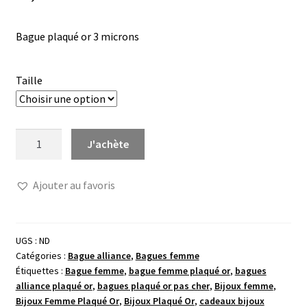
Bague plaqué or 3 microns
Taille
quantité
J'achète
de
Bague
Ajouter au favoris
or
large
rangées
oxydes
UGS :
ND
Catégories :
Bague alliance
,
Bagues femme
Étiquettes :
Bague femme
,
bague femme plaqué or
,
bagues
alliance plaqué or
,
bagues plaqué or pas cher
,
Bijoux femme
,
Bijoux Femme Plaqué Or
,
Bijoux Plaqué Or
,
cadeaux bijoux