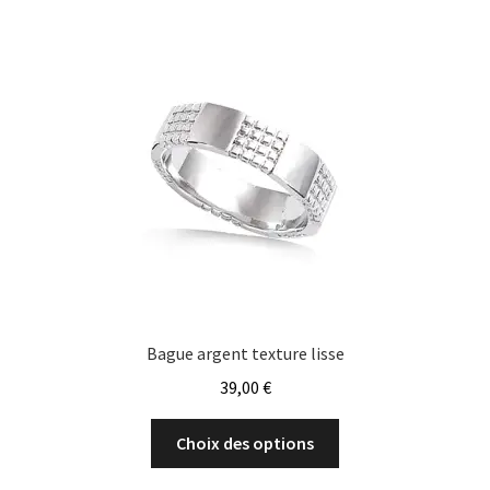
Les
options
peuvent
être
choisies
sur
la
page
du
produit
Bague argent texture lisse
39,00
€
Ce
Choix des options
produit
a