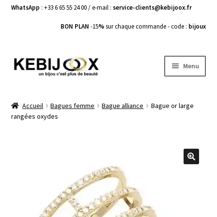
WhatsApp
: +33 6 65 55 24 00 / e-mail :
service-clients@kebijoox.fr
BON PLAN
-15
%
sur chaque commande - code :
bijoux
Aller
Aller
Menu
à
au
la
contenu
Bagues femme
navigation
Accueil
Bagues femme
Bague alliance
Bague or large
rangées oxydes
Boucles d’Oreilles
Bracelets Femme
Colliers Femme
🔍
Pendentifs