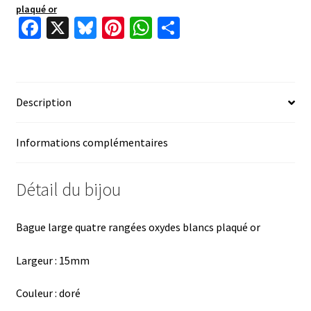
plaqué or
Fa
X
Bl
Pi
W
P
ce
u
nt
h
ar
b
es
er
at
ta
o
ky
es
sA
ge
Description
o
t
p
r
k
p
Informations complémentaires
Détail du bijou
Bague large quatre rangées oxydes blancs plaqué or
Largeur : 15mm
Couleur : doré