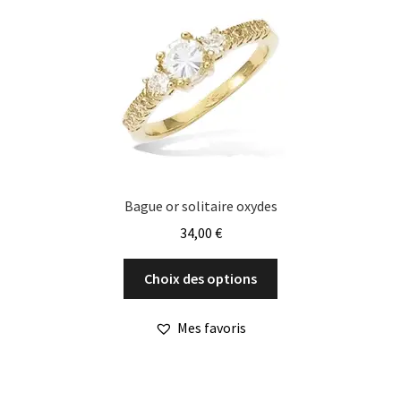
la
page
du
produit
Bague or solitaire oxydes
34,00
€
Ce
Choix des options
produit
a
Mes favoris
plusieurs
variations.
Les