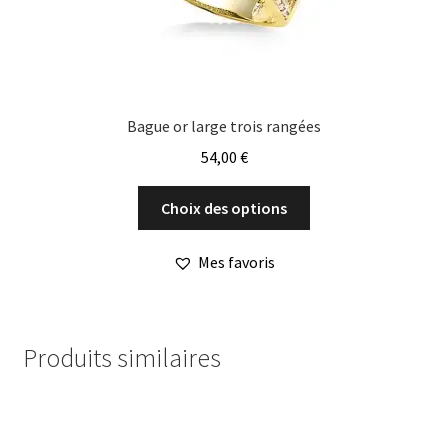
Bague or large trois rangées
54,00
€
Ce
Choix des options
produit
a
Mes favoris
plusieurs
variations.
Les
options
Produits similaires
peuvent
être
choisies
sur