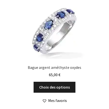
options
peuvent
être
choisies
sur
la
page
du
produit
Bague argent améthyste oxydes
65,00
€
Ce
Choix des options
produit
a
Mes favoris
plusieurs
variations.