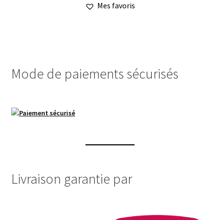
Mes favoris
plusieurs
variations.
Les
options
peuvent
Mode de paiements sécurisés
être
choisies
sur
la
page
du
produit
Livraison garantie par