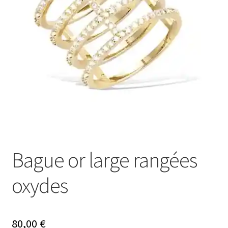
Ouvrir
Mon compte
le
menu
Nos offres bijoux
enfant
Bague or large rangées
oxydes
80,00
€