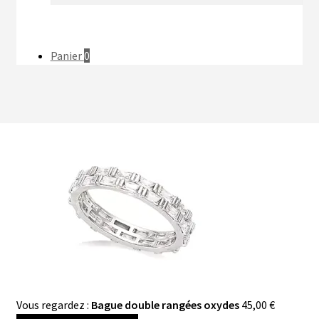
o
r
e
r
k
a
s
Panier
0
m
t
Vous regardez :
Bague double rangées oxydes
45,00
€