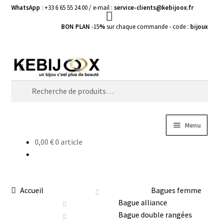
WhatsApp
: +33 6 65 55 24 00 / e-mail :
service-clients@kebijoox.fr
BON PLAN
-15
%
sur chaque commande - code :
bijoux
Aller
Aller
Recherche
à
au
Recherche
la
contenu
pour :
navigation
Menu
0,00
€
0 article
Bagues femme
Boucles d’Oreilles
Accueil
Bagues femme
Bracelets Femme
Bague alliance
Bague double rangées