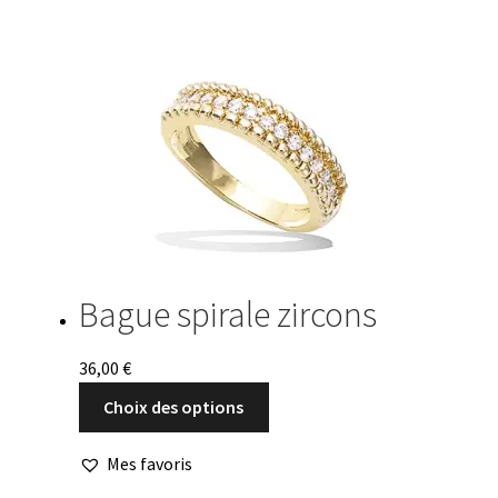
Bague spirale zircons
36,00
€
Ce
Choix des options
produit
a
Mes favoris
plusieurs