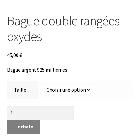
Bague double rangées
oxydes
45,00
€
Bague argent 925 millièmes
Taille
quantité
de
Bague
J'achète
double