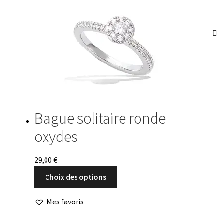
variations.
Les
options
peuvent
être
choisies
sur
la
page
du
Bague solitaire ronde
produit
oxydes
29,00
€
Ce
Choix des options
produit
a
Mes favoris
plusieurs