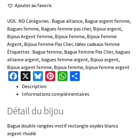
rangées
Ajouter au favoris
oxydes
UGS :
ND
Catégories :
Bague alliance
,
Bague argent femme
,
Bagues femme
,
Bagues femme pas cher
,
Bijoux argent
,
Bijoux Argent Femme
,
Bijoux Femme
,
Bijoux Femme
Argent
,
Bijoux Femme Pas Cher
,
Idées cadeaux femme
Étiquettes :
Bague femme
,
Bague Femme Pas Cher
,
bagues
alliance argent
,
bagues femme argent
,
Bijoux argent
,
Bijoux argent femme
,
Bijoux femme
,
bijoux femme argent
Fa
X
Bl
Pi
W
P
ce
u
nt
h
ar
Description
b
es
er
at
ta
Informations complémentaires
o
ky
es
sA
ge
Détail du bijou
o
t
p
r
k
p
Bague double rangées motif rectangle oxydes blancs
argent rhodié