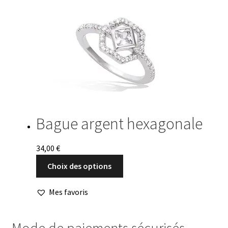
variations.
Les
options
peuvent
être
choisies
sur
la
page
du
Bague argent hexagonale
produit
34,00
€
Ce
Choix des options
produit
a
Mes favoris
plusieurs
variations.
Mode de paiements sécurisés
Les