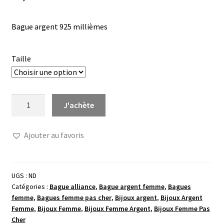
Bague argent 925 millièmes
Taille
quantité
J'achète
de
Bague
Ajouter au favoris
argent
quatre
rangées
fines
UGS :
ND
Catégories :
Bague alliance
,
Bague argent femme
,
Bagues
femme
,
Bagues femme pas cher
,
Bijoux argent
,
Bijoux Argent
Femme
,
Bijoux Femme
,
Bijoux Femme Argent
,
Bijoux Femme Pas
Cher