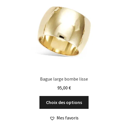
Bague large bombe lisse
95,00
€
Ce
Choix des options
produit
a
Mes favoris
plusieurs
variations.