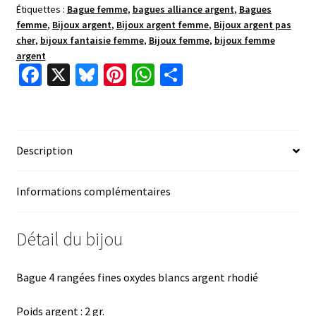
Étiquettes :
Bague femme
,
bagues alliance argent
,
Bagues
femme
,
Bijoux argent
,
Bijoux argent femme
,
Bijoux argent pas
cher
,
bijoux fantaisie femme
,
Bijoux femme
,
bijoux femme
argent
Fa
X
Bl
Pi
W
P
ce
u
nt
h
ar
b
es
er
at
ta
o
ky
es
sA
ge
Description
o
t
p
r
k
p
Informations complémentaires
Détail du bijou
Bague 4 rangées fines oxydes blancs argent rhodié
Poids argent : 2 gr.