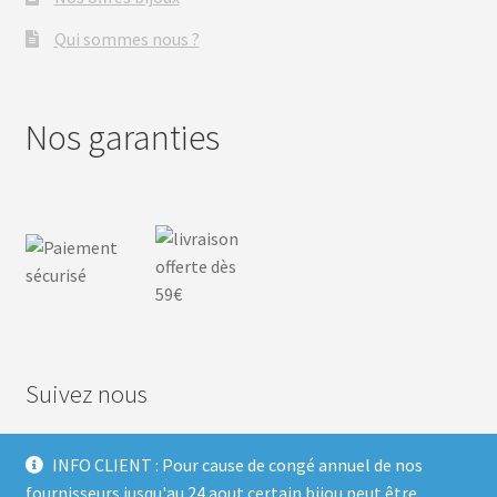
Qui sommes nous ?
Nos garanties
Suivez nous
INFO CLIENT : Pour cause de congé annuel de nos
F
I
P
T
fournisseurs jusqu'au 24 aout certain bijou peut être