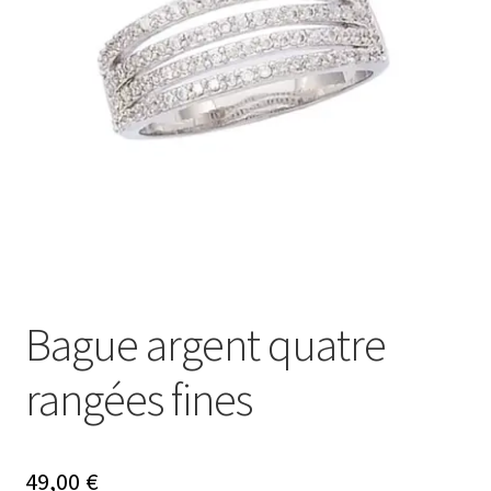
Ouvrir
Mon compte
le
menu
Nos offres bijoux
enfant
Bague argent quatre
rangées fines
49,00
€