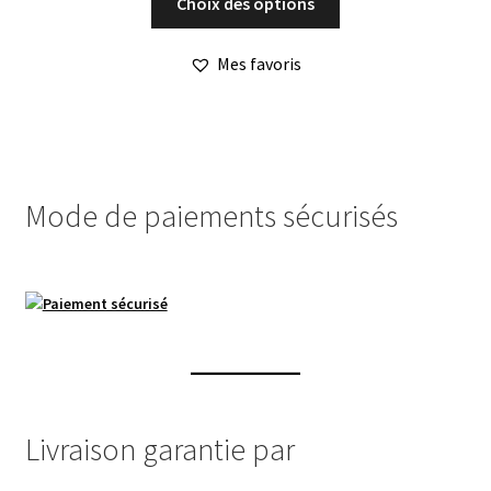
Choix des options
produit
a
Mes favoris
plusieurs
variations.
Les
options
peuvent
Mode de paiements sécurisés
être
choisies
sur
la
page
du
produit
Livraison garantie par