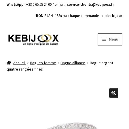
WhatsApp
: +33 6 65 55 24 00 / e-mail :
service-clients@kebijoox.fr
BON PLAN
-15
%
sur chaque commande - code :
bijoux
Aller
Aller
Menu
à
au
la
contenu
Bagues femme
navigation
Accueil
Bagues femme
Bague alliance
Bague argent
quatre rangées fines
Boucles d’Oreilles
Bracelets Femme
Colliers Femme
🔍
Pendentifs