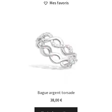
Mes favoris
plusieurs
variations.
Les
options
peuvent
être
choisies
sur
la
page
du
produit
Bague argent torsade
38,00
€
Ce