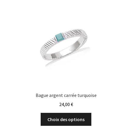
Les
options
peuvent
être
choisies
sur
la
page
du
produit
Bague argent carrée turquoise
24,00
€
Ce
Choix des options
produit
a