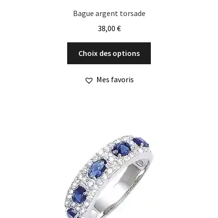
Bague argent torsade
38,00
€
Ce
Choix des options
produit
a
Mes favoris
plusieurs
variations.
Les
options
peuvent
être
choisies
sur
la
page
du
produit