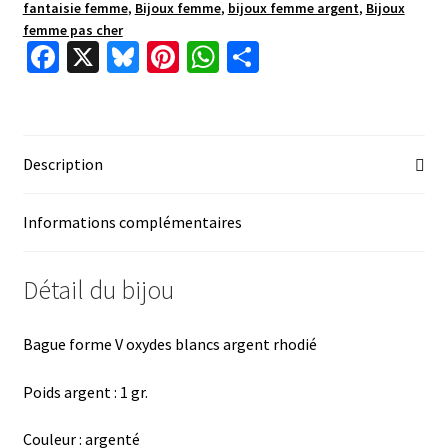
fantaisie femme
,
Bijoux femme
,
bijoux femme argent
,
Bijoux
femme pas cher
Fa
X
Bl
Pi
W
P
ce
u
nt
h
ar
b
es
er
at
ta
o
ky
es
sA
ge
Description
o
t
p
r
k
p
Informations complémentaires
Détail du bijou
Bague forme V oxydes blancs argent rhodié
Poids argent : 1 gr.
Couleur : argenté