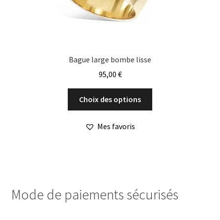
du
produit
Bague large bombe lisse
95,00
€
Ce
Choix des options
produit
a
Mes favoris
plusieurs
variations.
Les
options
peuvent
Mode de paiements sécurisés
être
choisies
sur