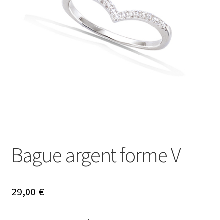
Ouvrir
Mon compte
le
menu
Nos offres bijoux
enfant
Bague argent forme V
29,00
€