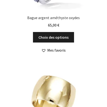
Bague argent améthyste oxydes
65,00
€
Ce
Choix des options
produit
a
Mes favoris
plusieurs
variations.
Les
options
peuvent
être
choisies
sur
la
page