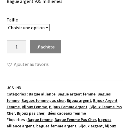
Bague argent 925 millièmes
Taille
quantité
J'achète
de
Bague
Ajouter au favoris
argent
forme
V
UGS :
ND
Catégories :
Bague alliance
,
Bague argent femme
,
Bagues
femme
,
Bagues femme pas cher
,
Bijoux argent
,
Bijoux Argent
Femme
,
Bijoux Femme
,
Bijoux Femme Argent
,
Bijoux Femme Pas
Cher
,
Bijoux pas cher
,
Idées cadeaux femme
Étiquettes :
Bague femme
,
Bague Femme Pas Cher
,
bagues
alliance argent
,
bagues femme argent
,
Bijoux argent
,
bijoux