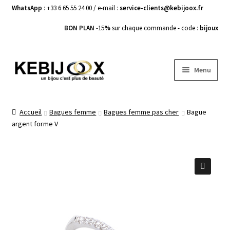
WhatsApp
: +33 6 65 55 24 00 / e-mail :
service-clients@kebijoox.fr
BON PLAN
-15
%
sur chaque commande - code :
bijoux
Aller
Aller
Menu
à
au
la
contenu
Bagues femme
navigation
Accueil
Bagues femme
Bagues femme pas cher
Bague
argent forme V
Boucles d’Oreilles
Bracelets Femme
Colliers Femme
🔍
Pendentifs