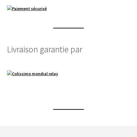
la
page
du
produit
Livraison garantie par