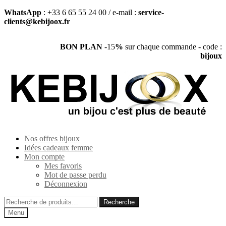
WhatsApp
: +33 6 65 55 24 00 / e-mail :
service-
clients@kebijoox.fr
BON PLAN
-15
%
sur chaque commande - code :
bijoux
Aller
Aller
à
au
la
contenu
navigation
Nos offres bijoux
Idées cadeaux femme
Mon compte
Mes favoris
Mot de passe perdu
Déconnexion
Recherche
Recherche
pour :
Menu