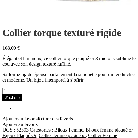
Collier torque texturé rigide
108,00
€
Élégant et lumineux, ce collier torque plaqué or 3 microns sublime le
cou avec son design texturé raffiné.
Sa forme rigide épouse parfaitement la silhouette pour un rendu chic
et moderne. Un bijou intemporel à s’offrir
quantité
de
J'achète
Collier
torque
texturé
rigide
Ajouter au favoris
Retirer des favoris
Ajouter au favoris
UGS :
52393
Catégories :
Bijoux Femme
,
Bijoux femme plaqué or
,
Bijoux Plaqué Or
,
Collier femme plaqué or
,
Collier Femme