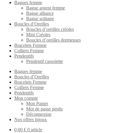
Bagues femme
Bague argent femme
Bague alliance
Bague solitaire
Boucles d’Oreilles
Boucles d’oreilles créoles
Mini Créoles
Boucles d’oreilles dormeuses
Bracelets Femme
Colliers Femme
Pendentifs
Pendentif cassolette
Bagues femme
Boucles d’Oreilles
Bracelets Femme
Colliers Femme
Pendentifs
Mon compte
Mon Panier
Mot de passe perdu
Déconnexion
Nos offres bijoux
0,00
€
0 article