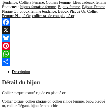
Tendance
,
Colliers Femme
,
Colliers Femme
,
Idées cadeaux femme
Étiquettes :
bijoux fantaisie femme
,
Bijoux femme
,
Bijoux Femme
Plaqué Or
,
bijoux femme tendance
,
Bijoux Plaqué Or
,
Collier
Femme Plaqué Or
,
collier ras de cou plaqué or
Facebook
X
Bluesky
Pinterest
WhatsApp
Partager
Description
Détail du bijou
Collier torque texturé rigide en plaqué or
Collier torque, collier plaqué or, collier rigide femme, bijou plaqué
or, collier élégant, bijou femme chic