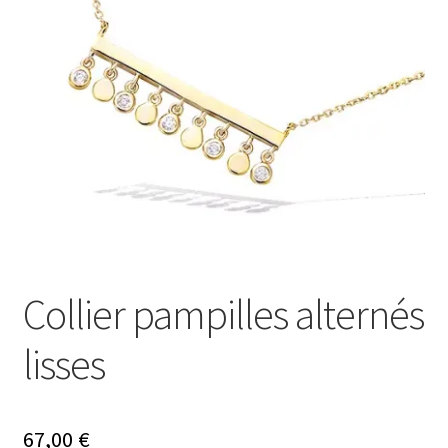
Ouvrir
Mon compte
le
menu
Nos offres bijoux
enfant
Collier pampilles alternés
lisses
67,00
€