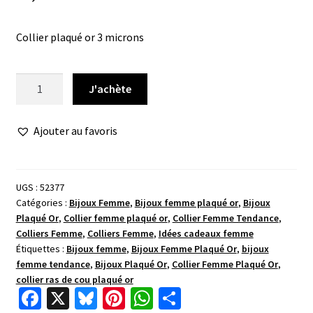
Collier plaqué or 3 microns
quantité
J'achète
de
Collier
Ajouter au favoris
pampilles
alternés
lisses
UGS :
52377
Catégories :
Bijoux Femme
,
Bijoux femme plaqué or
,
Bijoux
Plaqué Or
,
Collier femme plaqué or
,
Collier Femme Tendance
,
Colliers Femme
,
Colliers Femme
,
Idées cadeaux femme
Étiquettes :
Bijoux femme
,
Bijoux Femme Plaqué Or
,
bijoux
femme tendance
,
Bijoux Plaqué Or
,
Collier Femme Plaqué Or
,
collier ras de cou plaqué or
Fa
X
Bl
Pi
W
P