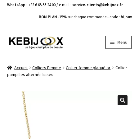
WhatsApp
: +33 6 65 55 24 00 / e-mail :
service-clients@kebijoox.fr
BON PLAN
-15
%
sur chaque commande - code :
bijoux
Aller
Aller
Menu
à
au
la
contenu
Bagues femme
navigation
Accueil
Colliers Femme
Collier femme plaqué or
Collier
pampilles alternés lisses
Boucles d’Oreilles
Bracelets Femme
Colliers Femme
🔍
Pendentifs