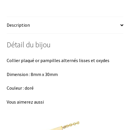
ce
u
nt
h
ar
b
es
er
at
ta
o
ky
es
sA
ge
Description
o
t
p
r
k
p
Détail du bijou
Collier plaqué or pampilles alternés lisses et oxydes
Dimension :
8mm x 30mm
Couleur : doré
Vous aimerez aussi