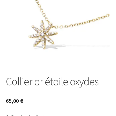
Ouvrir
Mon compte
le
menu
Nos offres bijoux
enfant
Collier or étoile oxydes
65,00
€