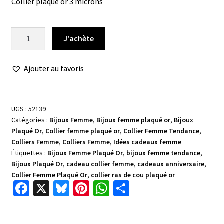
Collier plaqué or 3 microns
quantité
J'achète
de
Collier
Ajouter au favoris
or
étoile
oxydes
UGS :
52139
Catégories :
Bijoux Femme
,
Bijoux femme plaqué or
,
Bijoux
Plaqué Or
,
Collier femme plaqué or
,
Collier Femme Tendance
,
Colliers Femme
,
Colliers Femme
,
Idées cadeaux femme
Étiquettes :
Bijoux Femme Plaqué Or
,
bijoux femme tendance
,
Bijoux Plaqué Or
,
cadeau collier femme
,
cadeaux anniversaire
,
Collier Femme Plaqué Or
,
collier ras de cou plaqué or
Fa
X
Bl
Pi
W
P
ce
u
nt
h
ar
b
es
er
at
ta