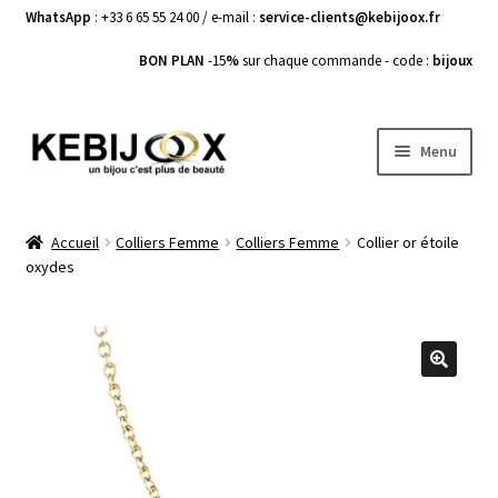
WhatsApp
: +33 6 65 55 24 00 / e-mail :
service-clients@kebijoox.fr
BON PLAN
-15
%
sur chaque commande - code :
bijoux
Aller
Aller
Menu
à
au
la
contenu
Bagues femme
navigation
Accueil
Colliers Femme
Colliers Femme
Collier or étoile
oxydes
Boucles d’Oreilles
Bracelets Femme
Colliers Femme
🔍
Pendentifs