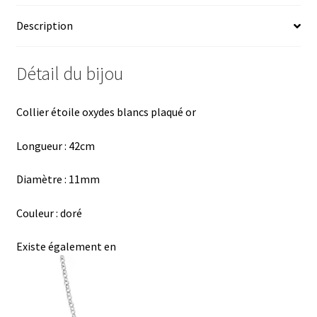
o
ky
es
sA
ge
Description
o
t
p
r
k
p
Détail du bijou
Collier étoile oxydes blancs plaqué or
Longueur : 42cm
Diamètre : 11mm
Couleur : doré
Existe également en