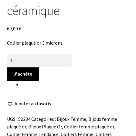
céramique
69,00
€
Collier plaqué or 3 microns
quantité
de
Collier
J'achète
double
anneau
céramique
Ajouter au favoris
UGS :
52234
Catégories :
Bijoux Femme
,
Bijoux femme
plaqué or
,
Bijoux Plaqué Or
,
Collier femme plaqué or
,
Collier Femme Tendance
,
Colliers Femme
,
Colliers