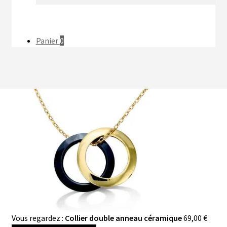
k
r
r
t
a
e
e
Panier
0
m
s
r
t
Vous regardez :
Collier double anneau céramique
69,00
€