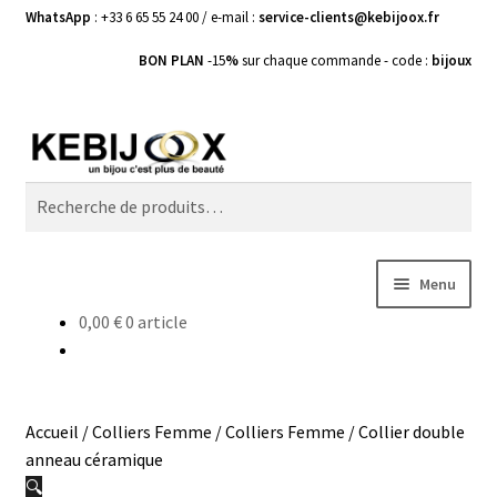
WhatsApp
: +33 6 65 55 24 00 / e-mail :
service-clients@kebijoox.fr
BON PLAN
-15
%
sur chaque commande - code :
bijoux
Aller
Aller
Recherche
à
au
Recherche
la
contenu
pour :
navigation
Menu
0,00
€
0 article
Bagues femme
Boucles d’Oreilles
Accueil
/
Colliers Femme
/
Colliers Femme
/
Collier double
Bracelets Femme
anneau céramique
🔍