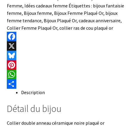
Femme
,
Idées cadeaux femme
Étiquettes :
bijoux fantaisie
femme
,
Bijoux femme
,
Bijoux Femme Plaqué Or
,
bijoux
femme tendance
,
Bijoux Plaqué Or
,
cadeaux anniversaire
,
Collier Femme Plaqué Or
,
collier ras de cou plaqué or
F
a
X
c
B
e
l
P
b
u
i
W
Description
o
e
n
h
P
o
s
t
a
a
Détail du bijou
k
k
e
t
r
y
r
s
t
Collier double anneau céramique noire plaqué or
e
A
a