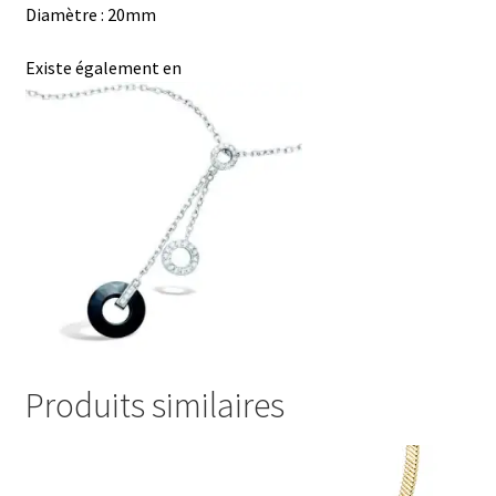
Diamètre : 20mm
s
p
g
t
p
e
Existe également en
r
Produits similaires