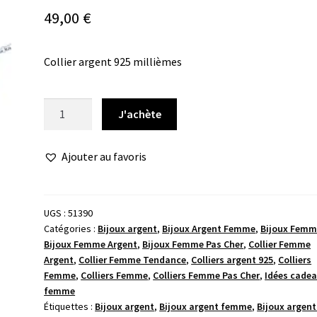
49,00
€
Collier argent 925 millièmes
quantité
J'achète
de
Collier
Ajouter au favoris
tortue
pavé
oxydes
UGS :
51390
Catégories :
Bijoux argent
,
Bijoux Argent Femme
,
Bijoux Femm
Bijoux Femme Argent
,
Bijoux Femme Pas Cher
,
Collier Femme
Argent
,
Collier Femme Tendance
,
Colliers argent 925
,
Colliers
Femme
,
Colliers Femme
,
Colliers Femme Pas Cher
,
Idées cade
femme
Étiquettes :
Bijoux argent
,
Bijoux argent femme
,
Bijoux argent