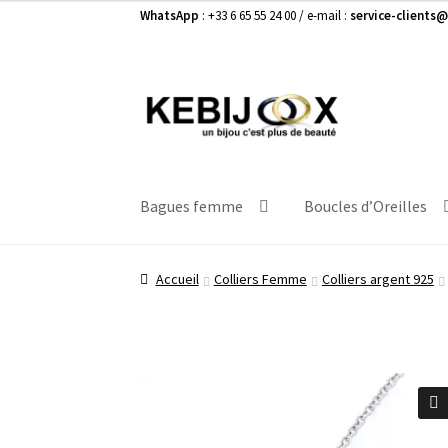
WhatsApp
: +33 6 65 55 24 00 / e-mail :
service-clients@
Aller
Aller
à
au
la
contenu
navigation
Bagues femme
Boucles d’Oreilles
Accueil
Colliers Femme
Colliers argent 925
🔍