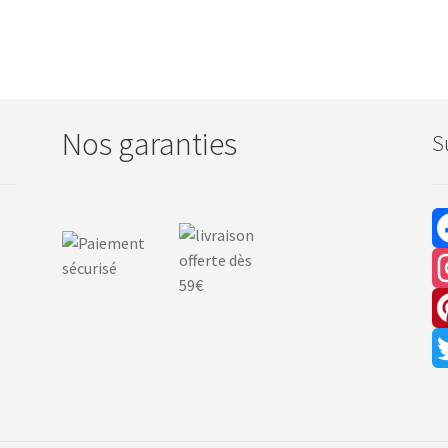
Nos garanties
S
F
a
I
c
n
P
e
s
i
T
b
t
n
w