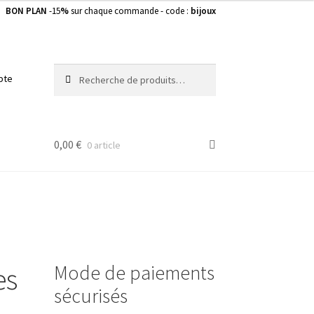
BON PLAN
-15
%
sur chaque commande - code :
bijoux
Recherche
Recherche
pte
pour :
0,00
€
0 article
Mode de paiements
es
sécurisés