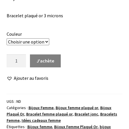
Bracelet plaqué or 3 microns
Couleur
quantité
J'achète
de
Bracelet
Ajouter au favoris
jonc
plaqué
or
oxydes
UGS :
ND
Catégories :
Bijoux Femme
,
Bijoux femme plaqué or
,
Bijoux
Plaqué Or
,
Bracelet femme plaqué or
,
Bracelet jonc
,
Bracelets
Femme
,
Idées cadeaux femme
Étiquettes :
Bijoux femme
,
Bijoux Femme Plaqué Or
,
bijoux