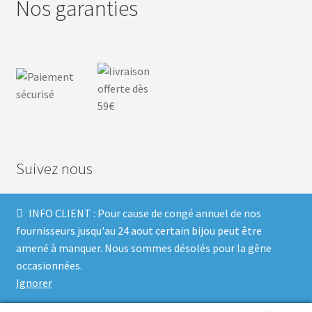
Nos garanties
Suivez nous
INFO CLIENT : Pour cause de congé annuel de nos
F
I
P
T
fournisseurs jusqu'au 24 aout certain bijou peut être
amené à manquer. Nous sommes désolés pour la gêne
a
n
i
w
occasionnées.
Ignorer
c
s
n
i
Built with Storefront & WooCommerce
.
e
t
t
t