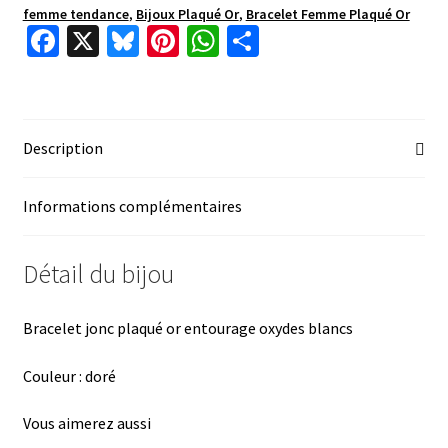
femme tendance
,
Bijoux Plaqué Or
,
Bracelet Femme Plaqué Or
Fa
X
Bl
Pi
W
P
ce
u
nt
h
ar
b
es
er
at
ta
o
ky
es
sA
ge
Description
o
t
p
r
k
p
Informations complémentaires
Détail du bijou
Bracelet jonc plaqué or entourage oxydes blancs
Couleur : doré
Vous aimerez aussi