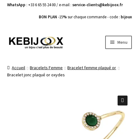
WhatsApp
: +33 6 65 55 24 00 / e-mail :
service-clients@kebijoox.fr
BON PLAN
-15
%
sur chaque commande - code :
bijoux
Aller
Aller
Menu
à
au
la
contenu
Bagues femme
navigation
Accueil
Bracelets Femme
Bracelet femme plaqué or
Bracelet jonc plaqué or oxydes
Boucles d’Oreilles
Bracelets Femme
Colliers Femme
🔍
Pendentifs