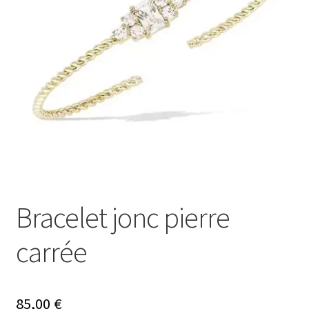
Ouvrir
Mon compte
le
menu
Nos offres bijoux
enfant
Bracelet jonc pierre
carrée
85,00
€