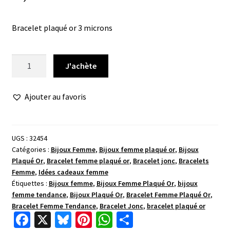
Bracelet plaqué or 3 microns
quantité
J'achète
de
Bracelet
Ajouter au favoris
jonc
pierre
carrée
UGS :
32454
Catégories :
Bijoux Femme
,
Bijoux femme plaqué or
,
Bijoux
Plaqué Or
,
Bracelet femme plaqué or
,
Bracelet jonc
,
Bracelets
Femme
,
Idées cadeaux femme
Étiquettes :
Bijoux femme
,
Bijoux Femme Plaqué Or
,
bijoux
femme tendance
,
Bijoux Plaqué Or
,
Bracelet Femme Plaqué Or
,
Bracelet Femme Tendance
,
Bracelet Jonc
,
bracelet plaqué or
Fa
X
Bl
Pi
W
P