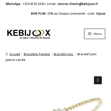
WhatsApp
: +33 6 65 55 24 00 / e-mail :
service-clients@kebijoox.fr
BON PLAN
-15
%
sur chaque commande - code :
bijoux
Aller
Aller
Menu
à
au
la
contenu
Bagues femme
navigation
Accueil
Bracelets Femme
Bracelet jonc
Bracelet jonc
pierre carrée
Boucles d’Oreilles
Bracelets Femme
Colliers Femme
🔍
Pendentifs