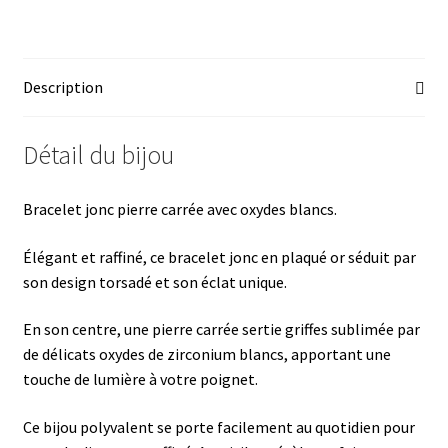
ce
u
nt
h
ar
b
es
er
at
ta
o
ky
es
sA
ge
Description
o
t
p
r
k
p
Détail du bijou
Bracelet jonc pierre carrée avec oxydes blancs.
Élégant et raffiné, ce bracelet jonc en plaqué or séduit par
son design torsadé et son éclat unique.
En son centre, une pierre carrée sertie griffes sublimée par
de délicats oxydes de zirconium blancs, apportant une
touche de lumière à votre poignet.
Ce bijou polyvalent se porte facilement au quotidien pour