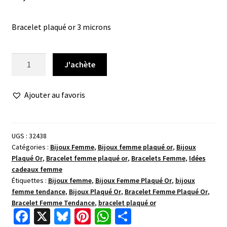
Bracelet plaqué or 3 microns
quantité
J'achète
de
Bracelet
Ajouter au favoris
ronde
serti
rainbow
UGS :
32438
Catégories :
Bijoux Femme
,
Bijoux femme plaqué or
,
Bijoux
Plaqué Or
,
Bracelet femme plaqué or
,
Bracelets Femme
,
Idées
cadeaux femme
Étiquettes :
Bijoux femme
,
Bijoux Femme Plaqué Or
,
bijoux
femme tendance
,
Bijoux Plaqué Or
,
Bracelet Femme Plaqué Or
,
Bracelet Femme Tendance
,
bracelet plaqué or
Fa
X
Bl
Pi
W
P