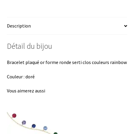
ce
u
nt
h
ar
b
es
er
at
ta
o
ky
es
sA
ge
Description
o
t
p
r
k
p
Détail du bijou
Bracelet plaqué or forme ronde serti clos couleurs rainbow
Couleur : doré
Vous aimerez aussi