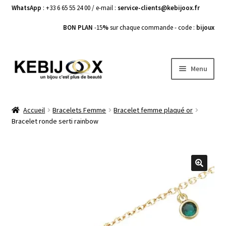
WhatsApp
: +33 6 65 55 24 00 / e-mail :
service-clients@kebijoox.fr
BON PLAN
-15
%
sur chaque commande - code :
bijoux
Aller
Aller
Menu
à
au
la
contenu
Bagues femme
navigation
Accueil
Bracelets Femme
Bracelet femme plaqué or
Bracelet ronde serti rainbow
Boucles d’Oreilles
Bracelets Femme
Colliers Femme
🔍
Pendentifs