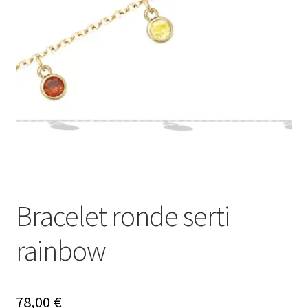
Ouvrir
Mon compte
le
menu
Nos offres bijoux
enfant
Bracelet ronde serti
rainbow
78,00
€