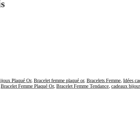
is
ijoux Plaqué Or
,
Bracelet femme plaqué or
,
Bracelets Femme
,
Idées c
,
Bracelet Femme Plaqué Or
,
Bracelet Femme Tendance
,
cadeaux bijo