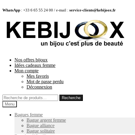
WhatsApp
: +33 6 65 55 24 00 / e-mail :
service-clients@kebijoox.fr
Aller
Aller
à
au
la
contenu
navigation
Nos offres bijoux
Idées cadeaux femme
Mon compte
Mes favoris
Mot de passe perdu
Déconnexion
Recherche
Recherche
pour :
Menu
Bagues femme
Bague argent femme
Bague alliance
Bague solitaire