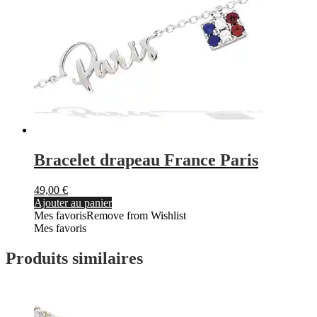
Bracelet drapeau France Paris
49,00
€
Ajouter au panier
Mes favoris
Remove from Wishlist
Mes favoris
Produits similaires