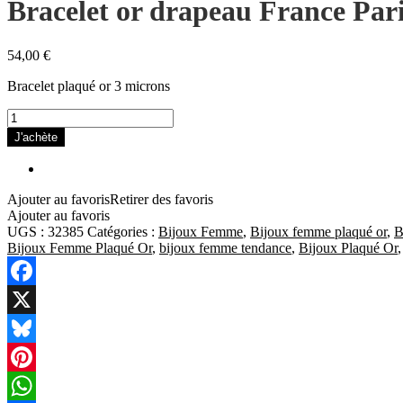
Bracelet or drapeau France Par
54,00
€
Bracelet plaqué or 3 microns
quantité
de
J'achète
Bracelet
or
drapeau
France
Ajouter au favoris
Retirer des favoris
Paris
Ajouter au favoris
UGS :
32385
Catégories :
Bijoux Femme
,
Bijoux femme plaqué or
,
B
Bijoux Femme Plaqué Or
,
bijoux femme tendance
,
Bijoux Plaqué Or
Facebook
X
Bluesky
Pinterest