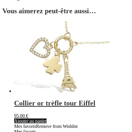
Vous aimerez peut-être aussi…
Collier or trèfle tour Eiffel
95,00
€
Ajouter au panier
Mes favoris
Remove from Wishlist
Mes favoris