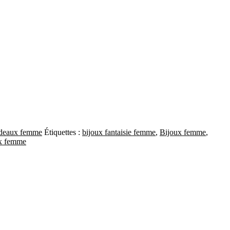
adeaux femme
Étiquettes :
bijoux fantaisie femme
,
Bijoux femme
,
ux femme