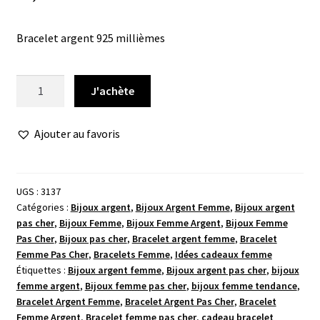
Bracelet argent 925 millièmes
quantité
J'achète
de
Bracelet
Ajouter au favoris
argent
croissant
lune
UGS :
3137
Catégories :
Bijoux argent
,
Bijoux Argent Femme
,
Bijoux argent
pas cher
,
Bijoux Femme
,
Bijoux Femme Argent
,
Bijoux Femme
Pas Cher
,
Bijoux pas cher
,
Bracelet argent femme
,
Bracelet
Femme Pas Cher
,
Bracelets Femme
,
Idées cadeaux femme
Étiquettes :
Bijoux argent femme
,
Bijoux argent pas cher
,
bijoux
femme argent
,
Bijoux femme pas cher
,
bijoux femme tendance
,
Bracelet Argent Femme
,
Bracelet Argent Pas Cher
,
Bracelet
Femme Argent
,
Bracelet femme pas cher
,
cadeau bracelet