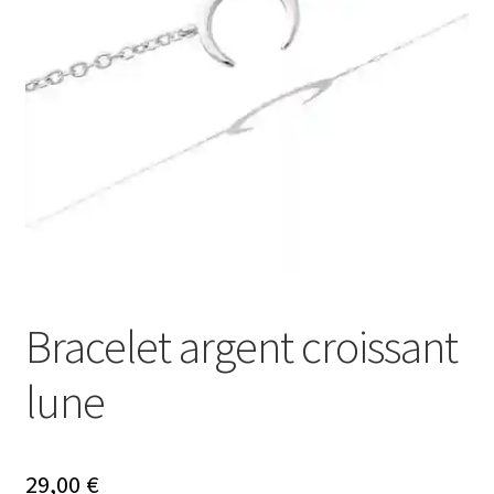
Ouvrir
Mon compte
le
menu
Nos offres bijoux
enfant
Bracelet argent croissant
lune
29,00
€