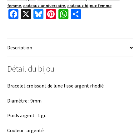
femme
,
cadeaux anniversaire
,
cadeaux bijoux femme
Fa
X
Bl
Pi
W
P
ce
u
nt
h
ar
b
es
er
at
ta
o
ky
es
sA
ge
Description
o
t
p
r
k
p
Détail du bijou
Bracelet croissant de lune lisse argent rhodié
Diamètre : 9mm
Poids argent : 1 gr.
Couleur : argenté