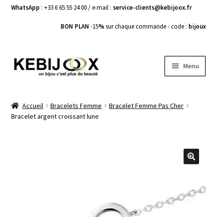
WhatsApp
: +33 6 65 55 24 00 / e-mail :
service-clients@kebijoox.fr
BON PLAN
-15
%
sur chaque commande - code :
bijoux
Aller
Aller
Menu
à
au
la
contenu
Bagues femme
navigation
Accueil
Bracelets Femme
Bracelet Femme Pas Cher
Bracelet argent croissant lune
Boucles d’Oreilles
Bracelets Femme
Colliers Femme
🔍
Pendentifs