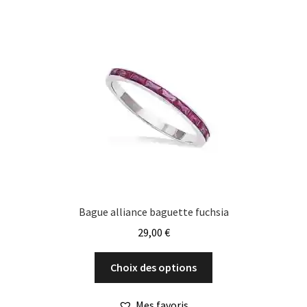
Les
options
peuvent
être
choisies
sur
la
page
du
produit
Bague alliance baguette fuchsia
29,00
€
Ce
Choix des options
produit
a
Mes favoris