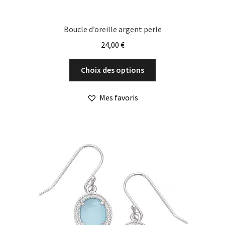
Boucle d’oreille argent perle
24,00
€
Ce
Choix des options
produit
a
Mes favoris
plusieurs
variations.
Les
options
peuvent
être
choisies
sur
la
page