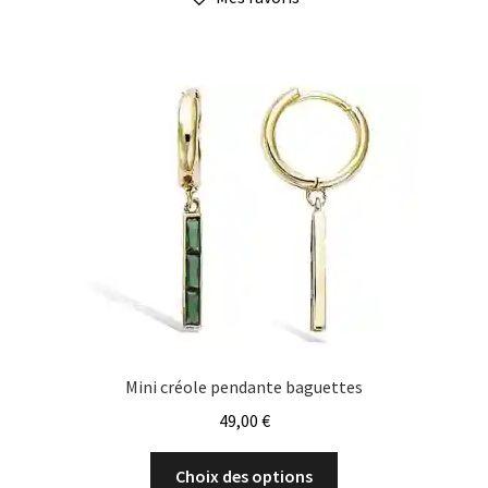
plusieurs
variations.
Les
options
peuvent
être
choisies
sur
la
page
du
produit
Mini créole pendante baguettes
49,00
€
Ce
Choix des options