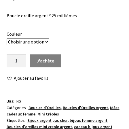
Boucle oreille argent 925 millièmes
Couleur
quantité
J'achète
de
Mini
Ajouter au favoris
créole
trilogie
baguettes
UGS :
ND
Catégories :
Boucles d'Oreilles
,
Boucles d'Oreilles Argent
,
Idées
cadeaux femme
,
Mini Créoles
Étiquettes :
Bijoux argent pas cher
,
bijoux femme argent
,
Boucles d'oreilles mini creole argent
,
cadeau bijoux argent