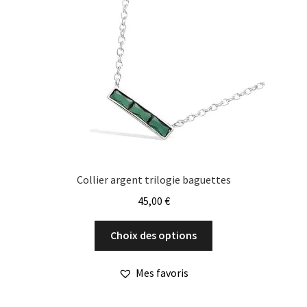
Collier argent trilogie baguettes
45,00
€
Ce
Choix des options
produit
a
Mes favoris
plusieurs
variations.