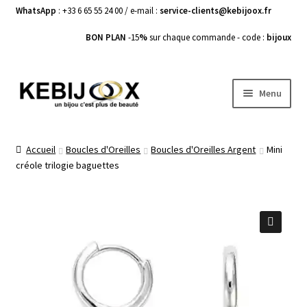
WhatsApp
: +33 6 65 55 24 00 / e-mail :
service-clients@kebijoox.fr
BON PLAN
-15
%
sur chaque commande - code :
bijoux
Aller
Aller
Menu
à
au
la
contenu
Bagues femme
navigation
Accueil
Boucles d'Oreilles
Boucles d'Oreilles Argent
Mini
créole trilogie baguettes
Boucles d’Oreilles
Bracelets Femme
Colliers Femme
🔍
Pendentifs