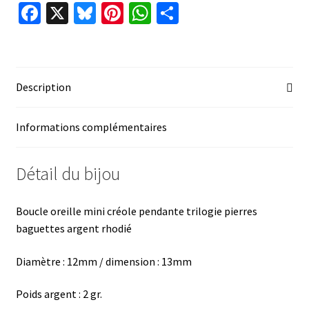
Fa
X
Bl
Pi
W
P
ce
u
nt
h
ar
b
es
er
at
ta
o
ky
es
sA
ge
Description
o
t
p
r
k
p
Informations complémentaires
Détail du bijou
Boucle oreille mini créole pendante trilogie pierres
baguettes argent rhodié
Diamètre : 1
2mm / dimension : 13mm
Poids argent : 2 gr.