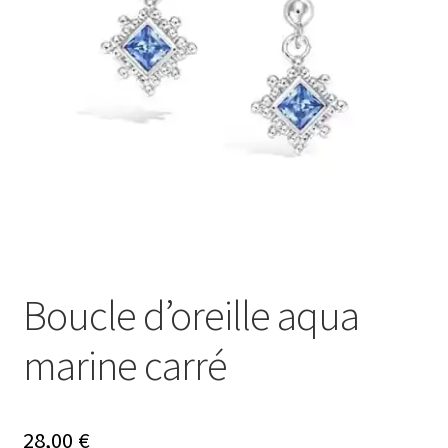
Ouvrir
Mon compte
le
menu
Nos offres bijoux
enfant
Boucle d’oreille aqua
marine carré
28,00
€