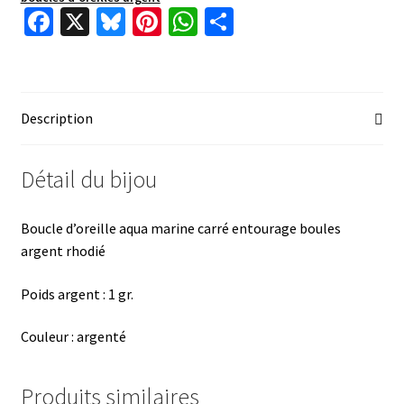
Fa
X
Bl
Pi
W
P
ce
u
nt
h
ar
b
es
er
at
ta
o
ky
es
sA
ge
Description
o
t
p
r
k
p
Détail du bijou
Boucle d’oreille aqua marine carré entourage boules
argent rhodié
Poids argent : 1 gr.
Couleur : argenté
Produits similaires