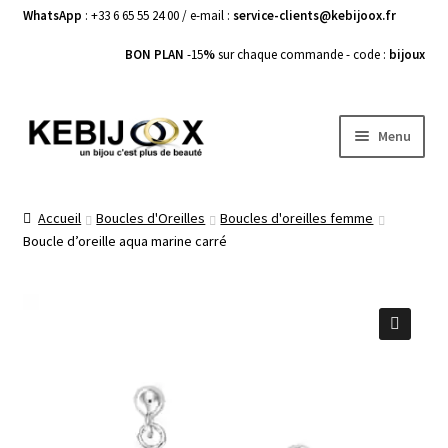
WhatsApp
: +33 6 65 55 24 00 / e-mail :
service-clients@kebijoox.fr
BON PLAN
-15
%
sur chaque commande - code :
bijoux
Aller
Aller
Menu
à
au
la
contenu
Bagues femme
navigation
Accueil
Boucles d'Oreilles
Boucles d'oreilles femme
Boucle d’oreille aqua marine carré
Boucles d’Oreilles
Bracelets Femme
Colliers Femme
🔍
Pendentifs