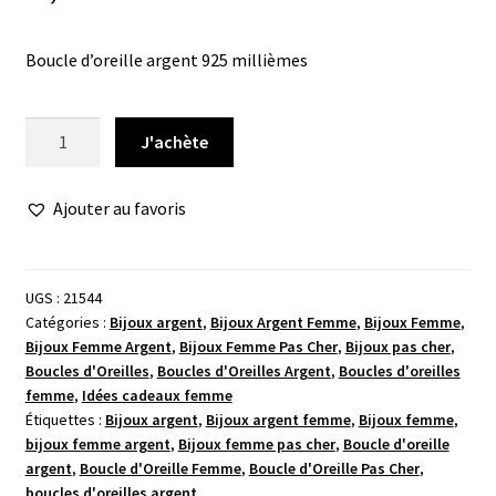
Boucle d’oreille argent 925 millièmes
quantité
J'achète
de
Boucle
Ajouter au favoris
d'oreille
aqua
marine
carré
UGS :
21544
Catégories :
Bijoux argent
,
Bijoux Argent Femme
,
Bijoux Femme
,
Bijoux Femme Argent
,
Bijoux Femme Pas Cher
,
Bijoux pas cher
,
Boucles d'Oreilles
,
Boucles d'Oreilles Argent
,
Boucles d'oreilles
femme
,
Idées cadeaux femme
Étiquettes :
Bijoux argent
,
Bijoux argent femme
,
Bijoux femme
,
bijoux femme argent
,
Bijoux femme pas cher
,
Boucle d'oreille
argent
,
Boucle d'Oreille Femme
,
Boucle d'Oreille Pas Cher
,
boucles d'oreilles argent