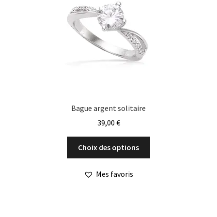
choisies
sur
la
page
du
produit
Bague argent solitaire
39,00
€
Ce
Choix des options
produit
a
Mes favoris
plusieurs
variations.
Les
options