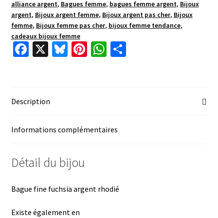
alliance argent
,
Bagues femme
,
bagues femme argent
,
Bijoux
argent
,
Bijoux argent femme
,
Bijoux argent pas cher
,
Bijoux
femme
,
Bijoux femme pas cher
,
bijoux femme tendance
,
cadeaux bijoux femme
Fa
X
Bl
Pi
W
P
ce
u
nt
h
ar
b
es
er
at
ta
o
ky
es
sA
ge
Description
o
t
p
r
k
p
Informations complémentaires
Détail du bijou
Bague fine fuchsia argent rhodié
Existe également en