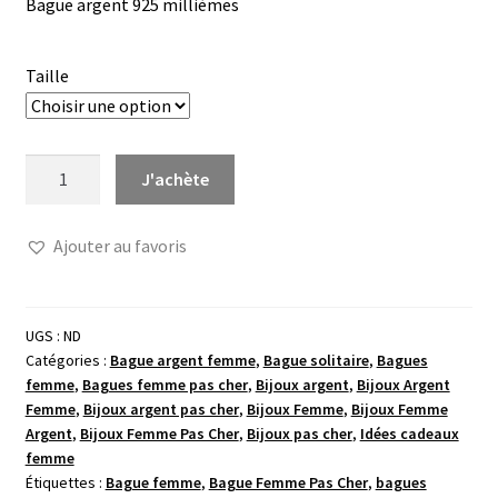
Bague argent 925 millièmes
Taille
quantité
J'achète
de
Bague
Ajouter au favoris
fine
fuchsia
UGS :
ND
Catégories :
Bague argent femme
,
Bague solitaire
,
Bagues
femme
,
Bagues femme pas cher
,
Bijoux argent
,
Bijoux Argent
Femme
,
Bijoux argent pas cher
,
Bijoux Femme
,
Bijoux Femme
Argent
,
Bijoux Femme Pas Cher
,
Bijoux pas cher
,
Idées cadeaux
femme
Étiquettes :
Bague femme
,
Bague Femme Pas Cher
,
bagues