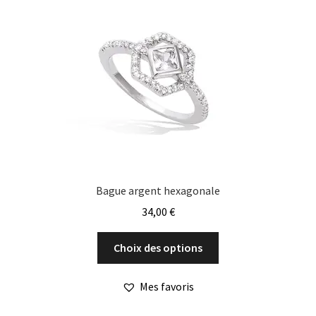
peuvent
être
choisies
sur
la
page
du
produit
Bague argent hexagonale
34,00
€
Ce
Choix des options
produit
a
Mes favoris
plusieurs
variations.