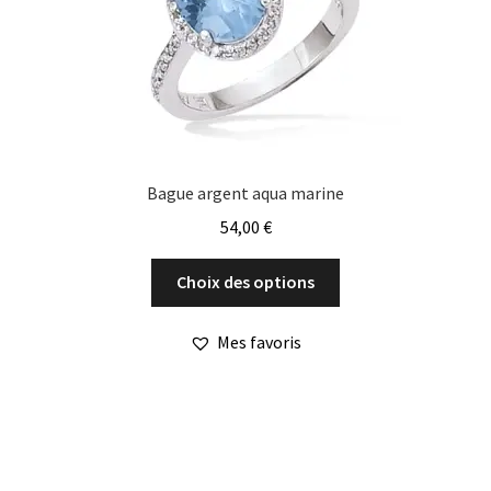
Bague argent aqua marine
54,00
€
Ce
Choix des options
produit
a
Mes favoris
plusieurs
variations.
Les
options
peuvent
être