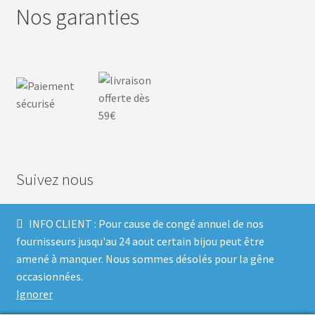
Nos garanties
Suivez nous
INFO CLIENT : Pour cause de congé annuel de nos
F
I
P
T
fournisseurs jusqu'au 24 aout certain bijou peut être
amené à manquer. Nous sommes désolés pour la gêne
a
n
i
w
occasionnées.
Ignorer
c
s
n
i
Built with Storefront & WooCommerce
.