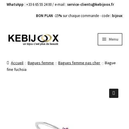
WhatsApp
: +33 6 65 55 24 00 / e-mail :
service-clients@kebijoox.fr
BON PLAN
-15
%
sur chaque commande - code :
bijoux
Aller
Aller
Menu
à
au
la
contenu
Bagues femme
navigation
Accueil
Bagues femme
Bagues femme pas cher
Bague
fine fuchsia
Boucles d’Oreilles
Bracelets Femme
Colliers Femme
🔍
Pendentifs