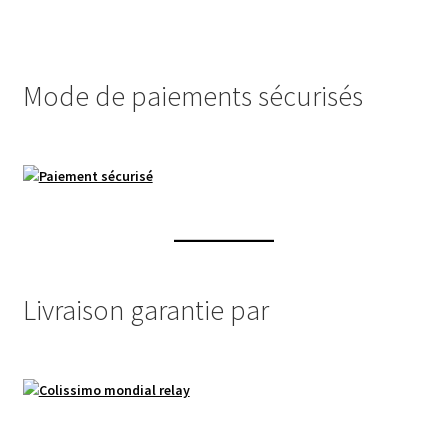
Les
options
peuvent
Mode de paiements sécurisés
être
choisies
sur
la
page
du
produit
Livraison garantie par