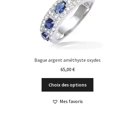
choisies
sur
la
page
du
produit
Bague argent améthyste oxydes
65,00
€
Ce
Choix des options
produit
a
Mes favoris
plusieurs
variations.
Les
options
peuvent