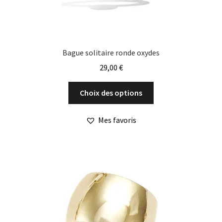
Bague solitaire ronde oxydes
29,00
€
Ce
Choix des options
produit
a
Mes favoris
plusieurs
variations.
Les
options
peuvent
être
choisies
sur