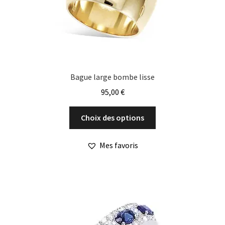
la
page
du
produit
Bague large bombe lisse
95,00
€
Ce
Choix des options
produit
a
Mes favoris
plusieurs
variations.
Les
options
peuvent
être