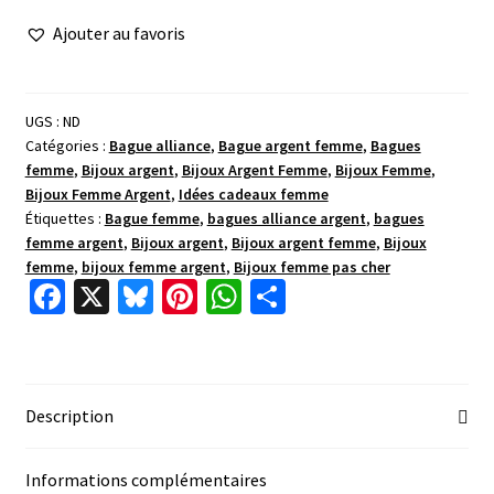
Bague
Ajouter au favoris
entrelacée
sculpturale
UGS :
ND
Catégories :
Bague alliance
,
Bague argent femme
,
Bagues
femme
,
Bijoux argent
,
Bijoux Argent Femme
,
Bijoux Femme
,
Bijoux Femme Argent
,
Idées cadeaux femme
Étiquettes :
Bague femme
,
bagues alliance argent
,
bagues
femme argent
,
Bijoux argent
,
Bijoux argent femme
,
Bijoux
femme
,
bijoux femme argent
,
Bijoux femme pas cher
Fa
X
Bl
Pi
W
P
ce
u
nt
h
ar
b
es
er
at
ta
o
ky
es
sA
ge
Description
o
t
p
r
k
p
Informations complémentaires