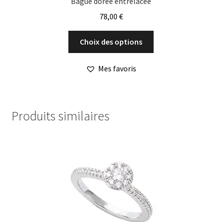
Bague dorée entrelacée
78,00
€
Ce
Choix des options
produit
a
Mes favoris
plusieurs
variations.
Les
options
Produits similaires
peuvent
être
choisies
sur
la
page
du
produit