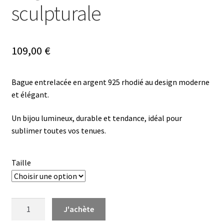
sculpturale
109,00
€
Bague entrelacée en argent 925 rhodié au design moderne
et élégant.
Un bijou lumineux, durable et tendance, idéal pour
sublimer toutes vos tenues.
Taille
quantité
J'achète
de