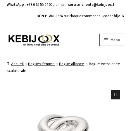
WhatsApp
: +33 6 65 55 24 00 / e-mail :
service-clients@kebijoox.fr
BON PLAN
-15
%
sur chaque commande - code :
bijoux
Aller
Aller
Menu
à
au
la
contenu
Bagues femme
navigation
Accueil
Bagues femme
Bague alliance
Bague entrelacée
sculpturale
Boucles d’Oreilles
Bracelets Femme
Colliers Femme
🔍
Pendentifs