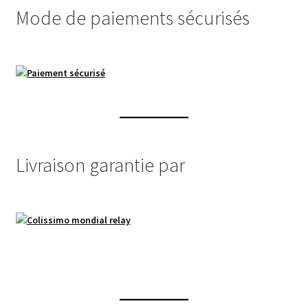
Mode de paiements sécurisés
être
choisies
sur
la
page
du
produit
Livraison garantie par