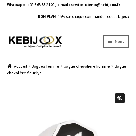
WhatsApp
: +33 6 65 55 24 00 / e-mail :
service-clients@kebijoox.fr
BON PLAN
-15
%
sur chaque commande - code :
bijoux
Aller
Aller
Menu
à
au
la
contenu
Bagues femme
navigation
Accueil
Bagues femme
bague chevaliere homme
Bague
chevalière fleur lys
Boucles d’Oreilles
Bracelets Femme
Colliers Femme
🔍
Pendentifs