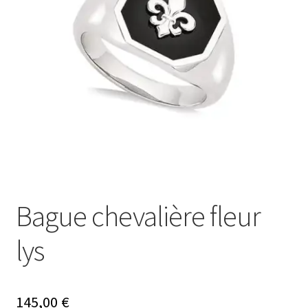
Ouvrir
Mon compte
le
menu
Nos offres bijoux
enfant
Bague chevalière fleur
lys
145,00
€