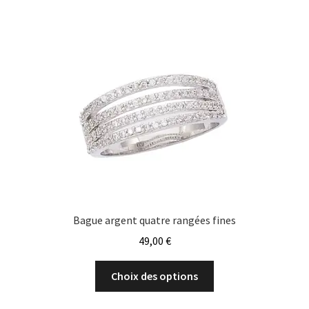
Les
options
peuvent
être
choisies
sur
la
page
du
produit
Bague argent quatre rangées fines
49,00
€
Ce
Choix des options
produit
a