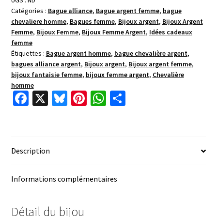
UGS :
ND
Catégories :
Bague alliance
,
Bague argent femme
,
bague
chevaliere homme
,
Bagues femme
,
Bijoux argent
,
Bijoux Argent
Femme
,
Bijoux Femme
,
Bijoux Femme Argent
,
Idées cadeaux
femme
Étiquettes :
Bague argent homme
,
bague chevalière argent
,
bagues alliance argent
,
Bijoux argent
,
Bijoux argent femme
,
bijoux fantaisie femme
,
bijoux femme argent
,
Chevalière
homme
Fa
X
Bl
Pi
W
P
ce
u
nt
h
ar
b
es
er
at
ta
o
ky
es
sA
ge
Description
o
t
p
r
k
p
Informations complémentaires
Détail du bijou