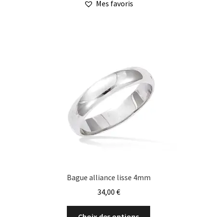
Mes favoris
plusieurs
variations.
Les
options
peuvent
être
choisies
sur
la
page
du
produit
Bague alliance lisse 4mm
34,00
€
Ce
Choix des options