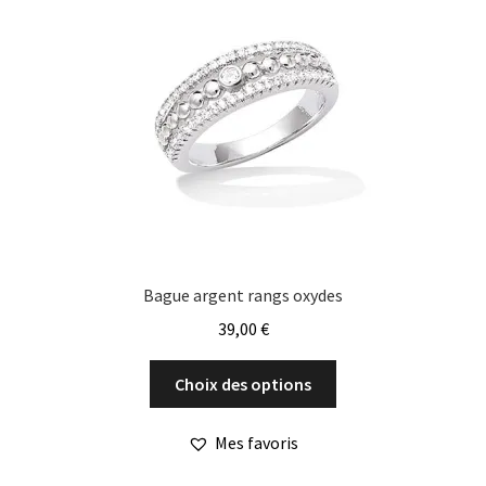
Bague argent rangs oxydes
39,00
€
Ce
Choix des options
produit
a
Mes favoris
plusieurs
variations.