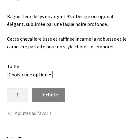
Bague fleur de lys en argent 925. Design octogonal
élégant, sublimée par une laque noire profonde.
Cette chevalière lisse et raffinée incarne la noblesse et le
caractère parfaite pour un style chic et intemporel.
Taille
quantité
J'achète
de
Bague
Ajouter au favoris
chevalière
fleur
lys